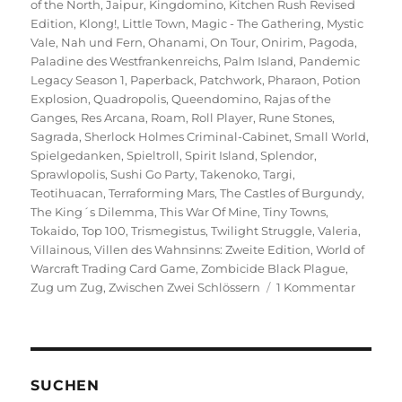
of the North
,
Jaipur
,
Kingdomino
,
Kitchen Rush Revised
Edition
,
Klong!
,
Little Town
,
Magic - The Gathering
,
Mystic
Vale
,
Nah und Fern
,
Ohanami
,
On Tour
,
Onirim
,
Pagoda
,
Paladine des Westfrankenreichs
,
Palm Island
,
Pandemic
Legacy Season 1
,
Paperback
,
Patchwork
,
Pharaon
,
Potion
Explosion
,
Quadropolis
,
Queendomino
,
Rajas of the
Ganges
,
Res Arcana
,
Roam
,
Roll Player
,
Rune Stones
,
Sagrada
,
Sherlock Holmes Criminal-Cabinet
,
Small World
,
Spielgedanken
,
Spieltroll
,
Spirit Island
,
Splendor
,
Sprawlopolis
,
Sushi Go Party
,
Takenoko
,
Targi
,
Teotihuacan
,
Terraforming Mars
,
The Castles of Burgundy
,
The King´s Dilemma
,
This War Of Mine
,
Tiny Towns
,
Tokaido
,
Top 100
,
Trismegistus
,
Twilight Struggle
,
Valeria
,
Villainous
,
Villen des Wahnsinns: Zweite Edition
,
World of
Warcraft Trading Card Game
,
Zombicide Black Plague
,
zu
Zug um Zug
,
Zwischen Zwei Schlössern
1 Kommentar
Spieltro
Top
100
–
2020
SUCHEN
Edition