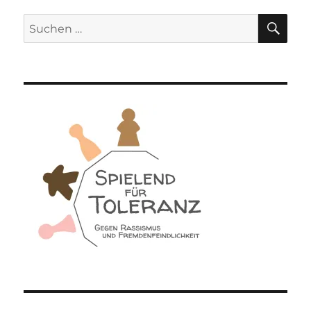
SU
Suchen
nach: