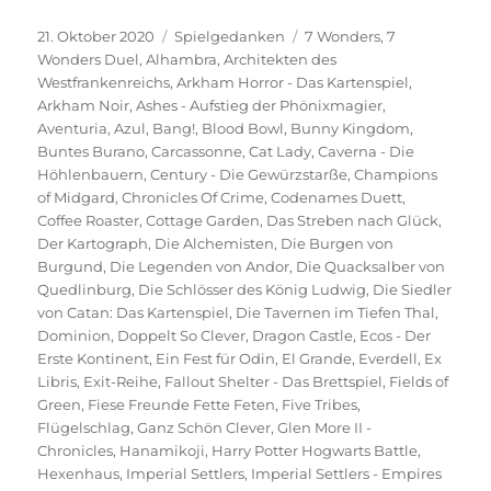
Veröffentlicht
Kategorien
Schlagwörter
21. Oktober 2020
Spielgedanken
7 Wonders
,
7
am
Wonders Duel
,
Alhambra
,
Architekten des
Westfrankenreichs
,
Arkham Horror - Das Kartenspiel
,
Arkham Noir
,
Ashes - Aufstieg der Phönixmagier
,
Aventuria
,
Azul
,
Bang!
,
Blood Bowl
,
Bunny Kingdom
,
Buntes Burano
,
Carcassonne
,
Cat Lady
,
Caverna - Die
Höhlenbauern
,
Century - Die Gewürzstarße
,
Champions
of Midgard
,
Chronicles Of Crime
,
Codenames Duett
,
Coffee Roaster
,
Cottage Garden
,
Das Streben nach Glück
,
Der Kartograph
,
Die Alchemisten
,
Die Burgen von
Burgund
,
Die Legenden von Andor
,
Die Quacksalber von
Quedlinburg
,
Die Schlösser des König Ludwig
,
Die Siedler
von Catan: Das Kartenspiel
,
Die Tavernen im Tiefen Thal
,
Dominion
,
Doppelt So Clever
,
Dragon Castle
,
Ecos - Der
Erste Kontinent
,
Ein Fest für Odin
,
El Grande
,
Everdell
,
Ex
Libris
,
Exit-Reihe
,
Fallout Shelter - Das Brettspiel
,
Fields of
Green
,
Fiese Freunde Fette Feten
,
Five Tribes
,
Flügelschlag
,
Ganz Schön Clever
,
Glen More II -
Chronicles
,
Hanamikoji
,
Harry Potter Hogwarts Battle
,
Hexenhaus
,
Imperial Settlers
,
Imperial Settlers - Empires