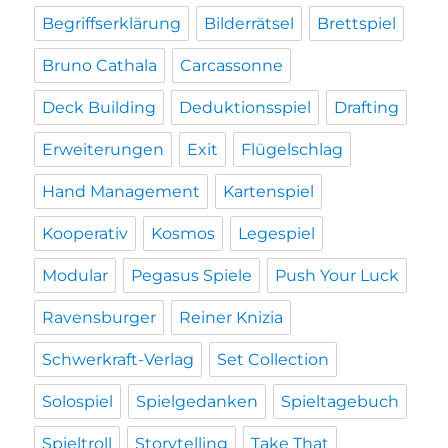
Begriffserklärung
Bilderrätsel
Brettspiel
Bruno Cathala
Carcassonne
Deck Building
Deduktionsspiel
Drafting
Erweiterungen
Exit
Flügelschlag
Hand Management
Kartenspiel
Kooperativ
Kosmos
Legespiel
Modular
Pegasus Spiele
Push Your Luck
Ravensburger
Reiner Knizia
Schwerkraft-Verlag
Set Collection
Solospiel
Spielgedanken
Spieltagebuch
Spieltroll
Storytelling
Take That