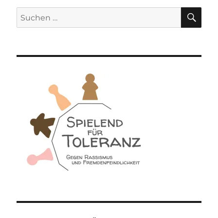
SU
Suchen
nach: