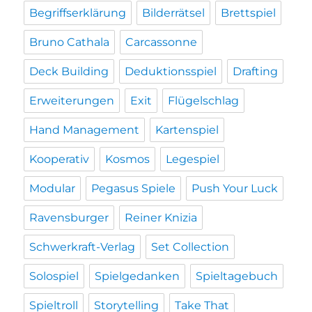
Begriffserklärung
Bilderrätsel
Brettspiel
Bruno Cathala
Carcassonne
Deck Building
Deduktionsspiel
Drafting
Erweiterungen
Exit
Flügelschlag
Hand Management
Kartenspiel
Kooperativ
Kosmos
Legespiel
Modular
Pegasus Spiele
Push Your Luck
Ravensburger
Reiner Knizia
Schwerkraft-Verlag
Set Collection
Solospiel
Spielgedanken
Spieltagebuch
Spieltroll
Storytelling
Take That