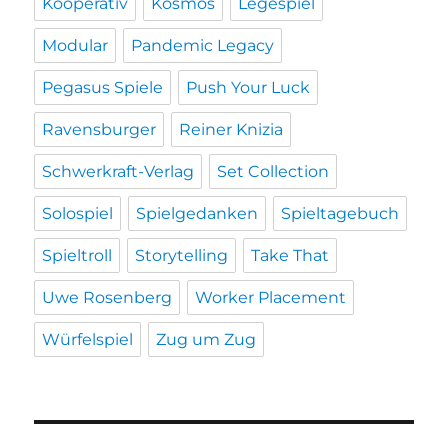
Kooperativ
Kosmos
Legespiel
Modular
Pandemic Legacy
Pegasus Spiele
Push Your Luck
Ravensburger
Reiner Knizia
Schwerkraft-Verlag
Set Collection
Solospiel
Spielgedanken
Spieltagebuch
Spieltroll
Storytelling
Take That
Uwe Rosenberg
Worker Placement
Würfelspiel
Zug um Zug