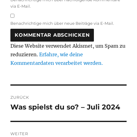
via E-Mail.
Benachrichtige mich über neue Beiträge via E-Mail.
Diese Website verwendet Akismet, um Spam zu
reduzieren.
Erfahre, wie deine
Kommentardaten verarbeitet werden.
Beitragsnavigation
ZURÜCK
Was spielst du so? – Juli 2024
Vorheriger
Beitrag:
WEITER