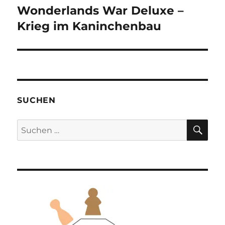
Wonderlands War Deluxe –
Nächster
Beitrag:
Krieg im Kaninchenbau
SUCHEN
SU
Suchen
nach: