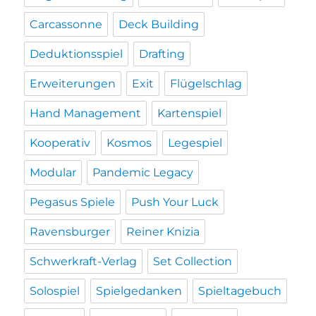
Carcassonne
Deck Building
Deduktionsspiel
Drafting
Erweiterungen
Exit
Flügelschlag
Hand Management
Kartenspiel
Kooperativ
Kosmos
Legespiel
Modular
Pandemic Legacy
Pegasus Spiele
Push Your Luck
Ravensburger
Reiner Knizia
Schwerkraft-Verlag
Set Collection
Solospiel
Spielgedanken
Spieltagebuch