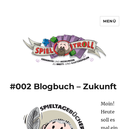
MENÜ
Spieltroll
#002 Blogbuch – Zukunft
Moin!
Heute
soll es
mal ein