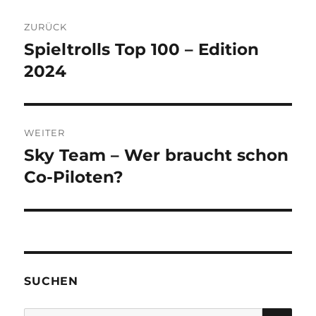
Beitragsnavigation
ZURÜCK
Spieltrolls Top 100 – Edition
Vorheriger
Beitrag:
2024
WEITER
Sky Team – Wer braucht schon
Nächster
Beitrag:
Co-Piloten?
SUCHEN
SU