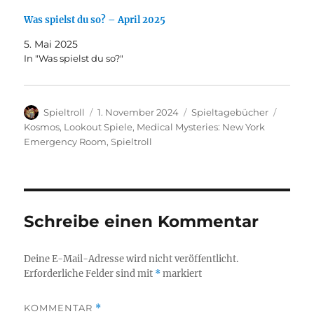
Was spielst du so? – April 2025
5. Mai 2025
In "Was spielst du so?"
Autor
Veröffentlicht
Kategorien
Schlag
Spieltroll
1. November 2024
Spieltagebücher
am
Kosmos
,
Lookout Spiele
,
Medical Mysteries: New York
Emergency Room
,
Spieltroll
Schreibe einen Kommentar
Deine E-Mail-Adresse wird nicht veröffentlicht.
Erforderliche Felder sind mit
*
markiert
KOMMENTAR
*