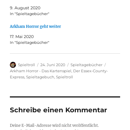
9. August 2020
In "Spieltagebücher"
Arkham Horror geht weiter
17. Mai 2020
In "Spieltagebücher"
Autor
Veröffentlicht
Kategorien
Schlagwört
Spieltroll
24. Juni 2020
Spieltagebücher
am
Arkham Horror - Das Kartenspiel
,
Der Essex-County-
Express
,
Spieltagebuch
,
Spieltroll
Schreibe einen Kommentar
Deine E-Mail-Adresse wird nicht veröffentlicht.