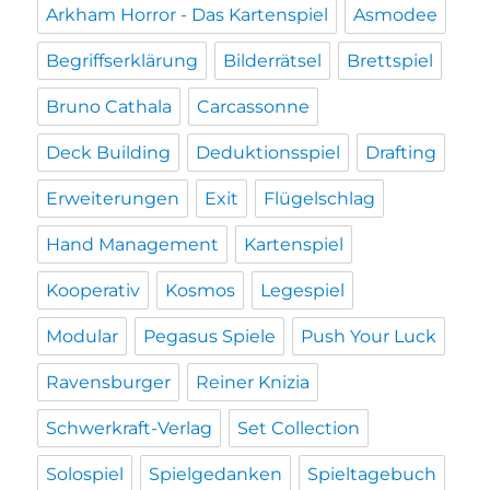
Arkham Horror - Das Kartenspiel
Asmodee
Begriffserklärung
Bilderrätsel
Brettspiel
Bruno Cathala
Carcassonne
Deck Building
Deduktionsspiel
Drafting
Erweiterungen
Exit
Flügelschlag
Hand Management
Kartenspiel
Kooperativ
Kosmos
Legespiel
Modular
Pegasus Spiele
Push Your Luck
Ravensburger
Reiner Knizia
Schwerkraft-Verlag
Set Collection
Solospiel
Spielgedanken
Spieltagebuch