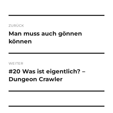
Beitragsnavigation
ZURÜCK
Man muss auch gönnen
Vorheriger
Beitrag:
können
WEITER
#20 Was ist eigentlich? –
Nächster
Beitrag:
Dungeon Crawler