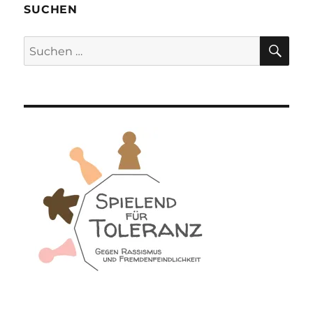
SUCHEN
SU
Suchen
nach: