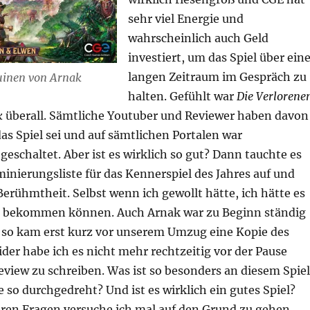
sehr viel Energie und
wahrscheinlich auch Geld
investiert, um das Spiel über ein
langen Zeitraum im Gespräch zu
uinen von Arnak
halten. Gefühlt war
Die Verlorene
k
überall. Sämtliche Youtuber und Reviewer haben davon
 das Spiel sei und auf sämtlichen Portalen war
schaltet. Aber ist es wirklich so gut? Dann tauchte es
inierungsliste für das Kennerspiel des Jahres auf und
Berühmtheit. Selbst wenn ich gewollt hätte, ich hätte es
r bekommen können. Auch Arnak war zu Beginn ständig
 so kam erst kurz vor unserem Umzug eine Kopie des
eider habe ich es nicht mehr rechtzeitig vor der Pause
eview zu schreiben. Was ist so besonders an diesem Spiel
 so durchgedreht? Und ist es wirklich ein gutes Spiel?
ren Fragen versuche ich mal auf den Grund zu gehen.