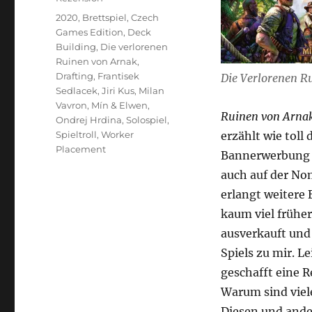
Schlagwörter
2020
,
Brettspiel
,
Czech
Games Edition
,
Deck
Building
,
Die verlorenen
Ruinen von Arnak
,
Drafting
,
Frantisek
Die Verlorenen R
Sedlacek
,
Jiri Kus
,
Milan
Vavron
,
Mín & Elwen
,
Ruinen von Arna
Ondrej Hrdina
,
Solospiel
,
Spieltroll
,
Worker
erzählt wie toll
Placement
Bannerwerbung ge
auch auf der Nom
erlangt weitere 
kaum viel frühe
ausverkauft und
Spiels zu mir. L
geschafft eine R
Warum sind viele
Diesen und ande