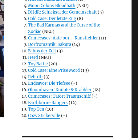
Moon Colony Bloodbath
(NEU)
DHdR: Schicksal der Gemeinschaft
(5)
Cold Case: Der letzte Zug
(8)
The Bad Karmas and the Curse of the
Zodiac
(NEU)
Crimecases: Akte 001 – Kunstfehler
(11)
Dorfromantik: Sakura
(14)
Echos der Zeit
(3)
Herd
(NEU)
Toy Battle
(20)
Cold Case: Eine Prise Mord
(19)
Rebirth
(3)
Endeavor: Die Tiefsee
(-)
Gloomhaven: Knöpfe & Krabbler
(18)
Crimecases: Tatort Traumschiff
(-)
Earthborne Rangers
(12)
Top Ten
(10)
Cozy Stickerville
(-)