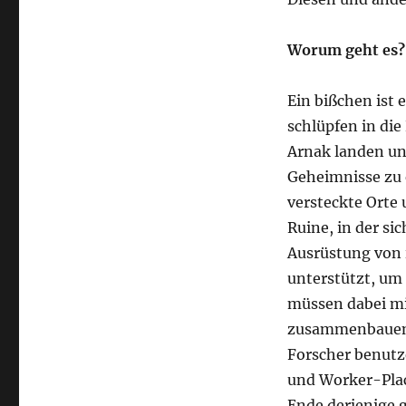
Worum geht es?
Ein bißchen ist 
schlüpfen in die
Arnak landen und
Geheimnisse zu 
versteckte Orte 
Ruine, in der si
Ausrüstung von 
unterstützt, um 
müssen dabei mi
zusammenbauen a
Forscher benutz
und Worker-Plac
Ende derjenige g