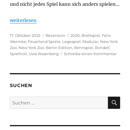
und nicht jedes Spiel kann sich anders spielen…
„New York Zoo – Berlin Edition“
weiterlesen
Veröffentlicht
Kategorien
Schlagwörter
17. Oktober 2022
Rezension
2020
,
Brettspiel
,
Felix
am
Wermke
,
Feuerland Spiele
,
Legespiel
,
Modular
,
New York
Zoo
,
New York Zoo: Berlin Edition
,
Rennspiel
,
Rondell
,
zu
Spieltroll
,
Uwe Rosenberg
Schreibe einen Kommentar
New
York
Zoo
–
Berlin
SUCHEN
Editio
SU
Suchen
nach: