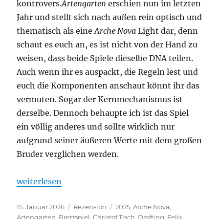
kontrovers.
Artengarten
erschien nun im letzten
Jahr und stellt sich nach außen rein optisch und
thematisch als eine
Arche Nova
Light dar, denn
schaut es euch an, es ist nicht von der Hand zu
weisen, dass beide Spiele dieselbe DNA teilen.
Auch wenn ihr es auspackt, die Regeln lest und
euch die Komponenten anschaut könnt ihr das
vermuten. Sogar der Kernmechanismus ist
derselbe. Dennoch behaupte ich ist das Spiel
ein völlig anderes und sollte wirklich nur
aufgrund seiner äußeren Werte mit dem großen
Bruder verglichen werden.
„Artengarten – Arche Nova Light oder doch mehr?
weiterlesen
Veröffentlicht
Kategorien
Schlagwörter
15. Januar 2026
Rezension
2025
,
Arche Nova
,
am
Artengarten
,
Brettspiel
,
Christof Tisch
,
Drafting
,
Felix