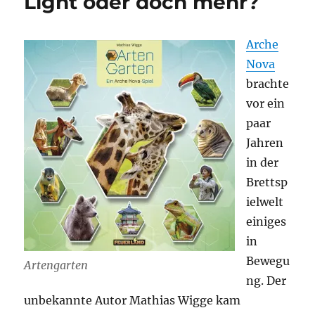
Light oder doch mehr?
Arche
Nova
brachte
vor ein
paar
Jahren
in der
Brettsp
ielwelt
einiges
in
Bewegu
Artengarten
ng. Der
unbekannte Autor Mathias Wigge kam