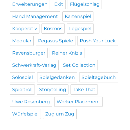
Erweiterungen
Exit
Flügelschlag
Hand Management
Kartenspiel
Kooperativ
Kosmos
Legespiel
Modular
Pegasus Spiele
Push Your Luck
Ravensburger
Reiner Knizia
Schwerkraft-Verlag
Set Collection
Solospiel
Spielgedanken
Spieltagebuch
Spieltroll
Storytelling
Take That
Uwe Rosenberg
Worker Placement
Würfelspiel
Zug um Zug