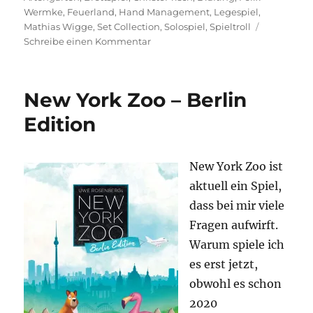
Wermke
,
Feuerland
,
Hand Management
,
Legespiel
,
Mathias Wigge
,
Set Collection
,
Solospiel
,
Spieltroll
zu
Schreibe einen Kommentar
Artengarten
–
Arche
New York Zoo – Berlin
Nova
Light
Edition
oder
doch
mehr?
New York Zoo ist
aktuell ein Spiel,
dass bei mir viele
Fragen aufwirft.
Warum spiele ich
es erst jetzt,
obwohl es schon
2020