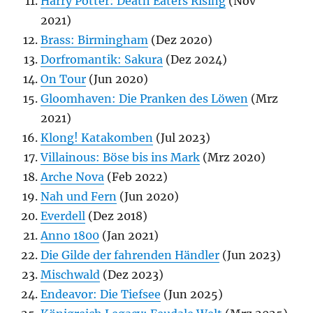
Harry Potter: Death Eaters Rising
(Nov
2021)
Brass: Birmingham
(Dez 2020)
Dorfromantik: Sakura
(Dez 2024)
On Tour
(Jun 2020)
Gloomhaven: Die Pranken des Löwen
(Mrz
2021)
Klong! Katakomben
(Jul 2023)
Villainous: Böse bis ins Mark
(Mrz 2020)
Arche Nova
(Feb 2022)
Nah und Fern
(Jun 2020)
Everdell
(Dez 2018)
Anno 1800
(Jan 2021)
Die Gilde der fahrenden Händler
(Jun 2023)
Mischwald
(Dez 2023)
Endeavor: Die Tiefsee
(Jun 2025)