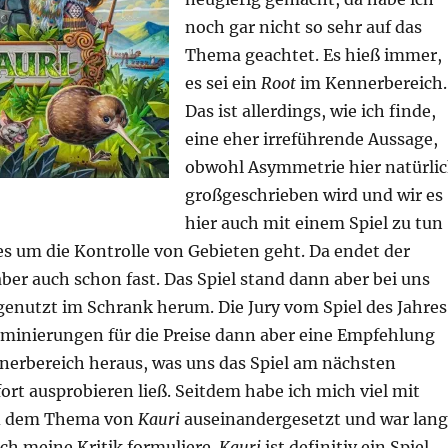
noch gar nicht so sehr auf das
Thema geachtet. Es hieß immer,
es sei ein
Root
im Kennerbereich.
Das ist allerdings, wie ich finde,
eine eher irreführende Aussage,
obwohl Asymmetrie hier natürli
großgeschrieben wird und wir es
hier auch mit einem Spiel zu tun
es um die Kontrolle von Gebieten geht. Da endet der
ber auch schon fast. Das Spiel stand dann aber bei uns
genutzt im Schrank herum. Die Jury vom Spiel des Jahres
ominierungen für die Preise dann aber eine Empfehlung
erbereich heraus, was uns das Spiel am nächsten
rt ausprobieren ließ. Seitdem habe ich mich viel mit
nd dem Thema von
Kauri
auseinandergesetzt und war lan
ch meine Kritik formuliere.
Kauri
ist definitiv ein Spiel,