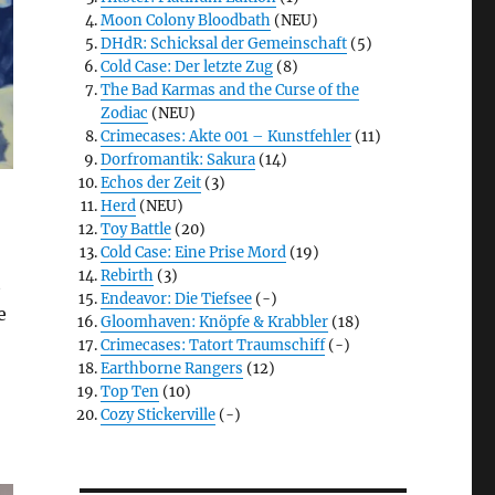
Moon Colony Bloodbath
(NEU)
DHdR: Schicksal der Gemeinschaft
(5)
Cold Case: Der letzte Zug
(8)
The Bad Karmas and the Curse of the
Zodiac
(NEU)
Crimecases: Akte 001 – Kunstfehler
(11)
Dorfromantik: Sakura
(14)
Echos der Zeit
(3)
Herd
(NEU)
Toy Battle
(20)
Cold Case: Eine Prise Mord
(19)
Rebirth
(3)
t
Endeavor: Die Tiefsee
(-)
e
Gloomhaven: Knöpfe & Krabbler
(18)
Crimecases: Tatort Traumschiff
(-)
Earthborne Rangers
(12)
Top Ten
(10)
Cozy Stickerville
(-)