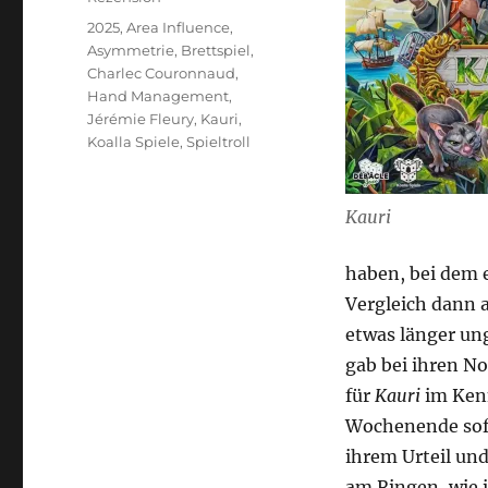
Schlagwörter
2025
,
Area Influence
,
Asymmetrie
,
Brettspiel
,
Charlec Couronnaud
,
Hand Management
,
Jérémie Fleury
,
Kauri
,
Koalla Spiele
,
Spieltroll
Kauri
haben, bei dem 
Vergleich dann a
etwas länger un
gab bei ihren N
für
Kauri
im Kenn
Wochenende sofo
ihrem Urteil u
am Ringen, wie i