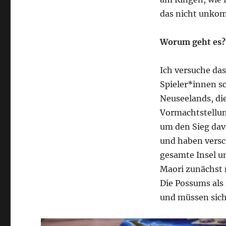
das nicht unko
Worum geht es?
Ich versuche das
Spieler*innen s
Neuseelands, di
Vormachtstellun
um den Sieg davo
und haben versc
gesamte Insel u
Maori zunächst n
Die Possums als 
und müssen sich