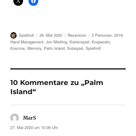
Autor
Veröffentlicht
Kategorien
Schlagwörter
Spieltroll
26. Mai 2020
Rezension
2 Personen
,
2019
,
am
Hand Management
,
Jon Mietling
,
Kartenspiel
,
Kooperativ
,
Kosmos
,
Memory
,
Palm Island
,
Solospiel
,
Spieltroll
10 Kommentare zu „Palm
Island“
MarS
sagt:
27. Mai 2020 um 15:06 Uhr