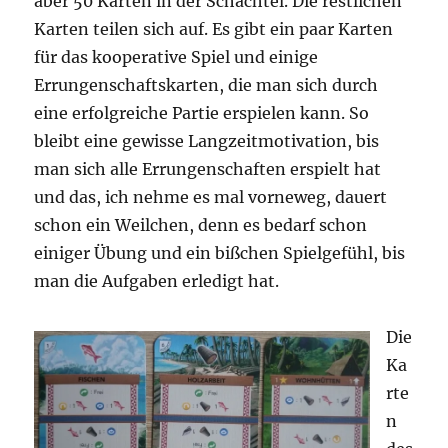
aber 50 Karten in der Schachtel. Die restlichen
Karten teilen sich auf. Es gibt ein paar Karten
für das kooperative Spiel und einige
Errungenschaftskarten, die man sich durch
eine erfolgreiche Partie erspielen kann. So
bleibt eine gewisse Langzeitmotivation, bis
man sich alle Errungenschaften erspielt hat
und das, ich nehme es mal vorneweg, dauert
schon ein Weilchen, denn es bedarf schon
einiger Übung und ein bißchen Spielgefühl, bis
man die Aufgaben erledigt hat.
Die
Ka
rte
n