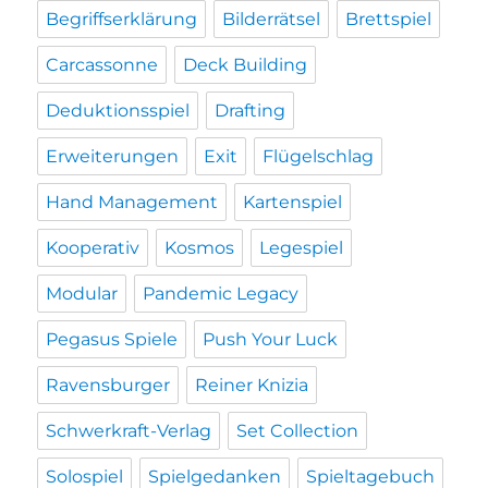
Begriffserklärung
Bilderrätsel
Brettspiel
Carcassonne
Deck Building
Deduktionsspiel
Drafting
Erweiterungen
Exit
Flügelschlag
Hand Management
Kartenspiel
Kooperativ
Kosmos
Legespiel
Modular
Pandemic Legacy
Pegasus Spiele
Push Your Luck
Ravensburger
Reiner Knizia
Schwerkraft-Verlag
Set Collection
Solospiel
Spielgedanken
Spieltagebuch