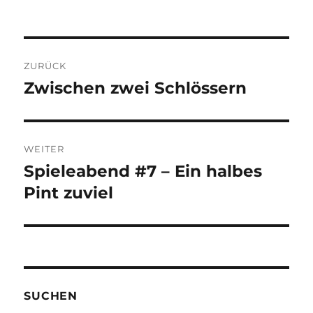
Beitragsnavigation
ZURÜCK
Zwischen zwei Schlössern
Vorheriger
Beitrag:
WEITER
Spieleabend #7 – Ein halbes
Nächster
Beitrag:
Pint zuviel
SUCHEN