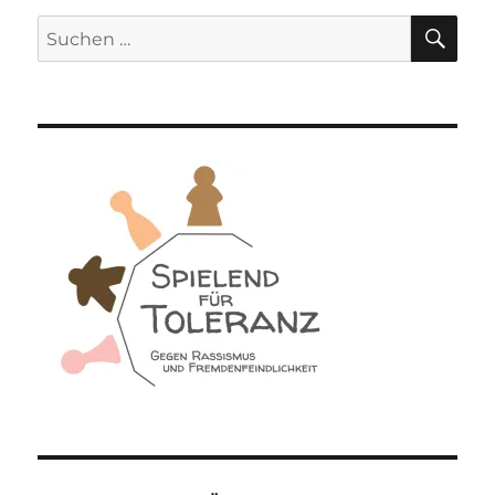
SU
Suchen
nach: