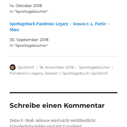
14. Oktober 2018
In "Spieltagebücher"
Spieltagebuch Pandemic Legacy – Season 1: 4. Partie –
März
30. September 2018
In "Spieltagebücher"
Autor
Veröffentlicht
Kategorien
Schla
Spieltroll
18. November 2018
Spieltagebücher
am
Pandemic Legacy
,
Season 1
,
Spieltagebuch
,
Spieltroll
Schreibe einen Kommentar
Deine E-Mail-Adresse wird nicht veröffentlicht.
Erforderliche Felder sind mit
*
markiert