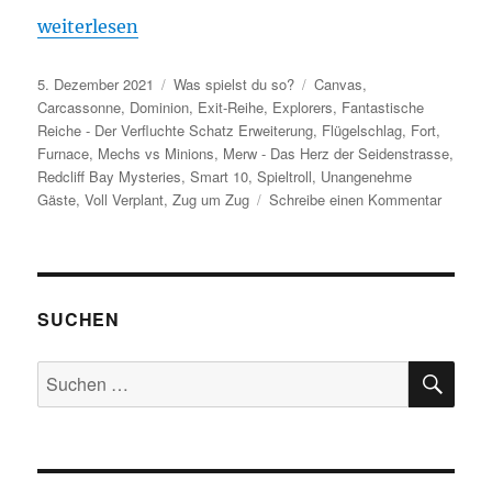
„Was spielst du so? – November 2021“
weiterlesen
Veröffentlicht
Kategorien
Schlagwörter
5. Dezember 2021
Was spielst du so?
Canvas
,
am
Carcassonne
,
Dominion
,
Exit-Reihe
,
Explorers
,
Fantastische
Reiche - Der Verfluchte Schatz Erweiterung
,
Flügelschlag
,
Fort
,
Furnace
,
Mechs vs Minions
,
Merw - Das Herz der Seidenstrasse
,
Redcliff Bay Mysteries
,
Smart 10
,
Spieltroll
,
Unangenehme
zu
Gäste
,
Voll Verplant
,
Zug um Zug
Schreibe einen Kommentar
Was
spielst
du
so?
–
SUCHEN
Novemb
2021
SU
Suchen
nach: