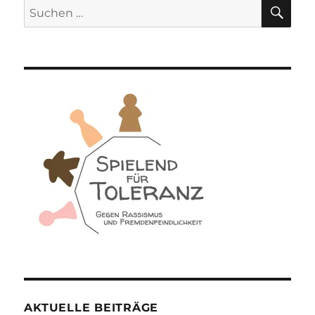
SU
Suchen
nach:
AKTUELLE BEITRÄGE