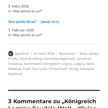
3. März 2025
In "Was spielst du so?"
Was spielst du so? – Januar 2025
3. Februar 2025
In "Was spielst du so?"
Autor
Veröffentlicht
Kategorien
Schlagwörter
Spieltroll
24. März 2025
Rezension
2024
,
Adobe
am
Firefly
,
Deck Building
,
Hand Management
,
Jonathan
Fryxelius
,
Kartenspiel
,
Königreich Legacy
,
Legacy Spiel
,
Prädikat
,
Push Your Luck
,
Schwerkraft-Verlag
,
Solospiel
,
Spieltroll
3 Kommentare zu „Königreich