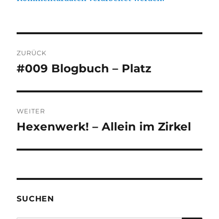
Beitragsnavigation
ZURÜCK
#009 Blogbuch – Platz
Vorheriger
Beitrag:
WEITER
Hexenwerk! – Allein im Zirkel
Nächster
Beitrag:
SUCHEN