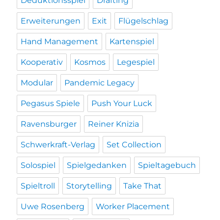
Deduktionsspiel
Drafting
Erweiterungen
Exit
Flügelschlag
Hand Management
Kartenspiel
Kooperativ
Kosmos
Legespiel
Modular
Pandemic Legacy
Pegasus Spiele
Push Your Luck
Ravensburger
Reiner Knizia
Schwerkraft-Verlag
Set Collection
Solospiel
Spielgedanken
Spieltagebuch
Spieltroll
Storytelling
Take That
Uwe Rosenberg
Worker Placement