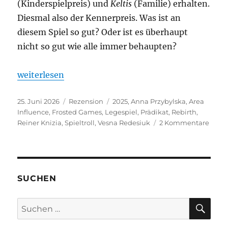
(Kinderspielpreis) und
Keltis
(Familie) erhalten.
Diesmal also der Kennerpreis. Was ist an
diesem Spiel so gut? Oder ist es überhaupt
nicht so gut wie alle immer behaupten?
„Rebirth – Aufbruch in eine neue Zeit“
weiterlesen
Veröffentlicht
Kategorien
Schlagwörter
25. Juni 2026
Rezension
2025
,
Anna Przybylska
,
Area
am
Influence
,
Frosted Games
,
Legespiel
,
Prädikat
,
Rebirth
,
zu
Reiner Knizia
,
Spieltroll
,
Vesna Redesiuk
2 Kommentare
Rebir
–
Aufb
in
eine
SUCHEN
neue
Zeit
SU
Suchen
nach: