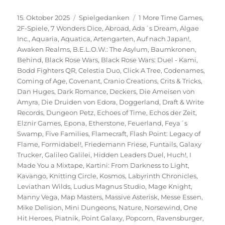
Veröffentlicht
Kategorien
Schlagwörter
15. Oktober 2025
Spielgedanken
1 More Time Games
,
am
2F-Spiele
,
7 Wonders Dice
,
Abroad
,
Ada´s Dream
,
Algae
Inc.
,
Aquaria
,
Aquatica
,
Artengarten
,
Auf nach Japan!
,
Awaken Realms
,
B.E.L.O.W.: The Asylum
,
Baumkronen
,
Behind
,
Black Rose Wars
,
Black Rose Wars: Duel - Kami
,
Bodd Fighters QR
,
Celestia Duo
,
Click A Tree
,
Codenames
,
Coming of Age
,
Covenant
,
Cranio Creations
,
Crits & Tricks
,
Dan Huges
,
Dark Romance
,
Deckers
,
Die Ameisen von
Amyra
,
Die Druiden von Edora
,
Doggerland
,
Draft & Write
Records
,
Dungeon Petz
,
Echoes of Time
,
Echos der Zeit
,
Elznir Games
,
Epona
,
Etherstone
,
Feuerland
,
Feya´s
Swamp
,
Five Families
,
Flamecraft
,
Flash Point: Legacy of
Flame
,
Formidabel!
,
Friedemann Friese
,
Funtails
,
Galaxy
Trucker
,
Galileo Galilei
,
Hidden Leaders Duel
,
Huch!
,
I
Made You a Mixtape
,
Kartini: From Darkness to Light
,
Kavango
,
Knitting Circle
,
Kosmos
,
Labyrinth Chronicles
,
Leviathan Wilds
,
Ludus Magnus Studio
,
Mage Knight
,
Manny Vega
,
Map Masters
,
Massive Asterisk
,
Messe Essen
,
Mike Delision
,
Mini Dungeons
,
Nature
,
Norsewind
,
One
Hit Heroes
,
Piatnik
,
Point Galaxy
,
Popcorn
,
Ravensburger
,