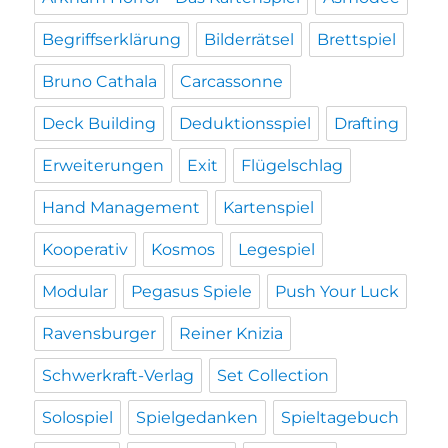
Begriffserklärung
Bilderrätsel
Brettspiel
Bruno Cathala
Carcassonne
Deck Building
Deduktionsspiel
Drafting
Erweiterungen
Exit
Flügelschlag
Hand Management
Kartenspiel
Kooperativ
Kosmos
Legespiel
Modular
Pegasus Spiele
Push Your Luck
Ravensburger
Reiner Knizia
Schwerkraft-Verlag
Set Collection
Solospiel
Spielgedanken
Spieltagebuch