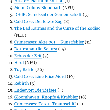
Hitster: Platinum Edition
(1)
Moon Colony Bloodbath
(NEU)
DHdR: Schicksal der Gemeinschaft
(5)
Cold Case: Der letzte Zug
(8)
The Bad Karmas and the Curse of the Zodiac
(NEU)
Crimecases: Akte 001 – Kunstfehler
(11)
Dorfromantik: Sakura
(14)
Echos der Zeit
(3)
Herd
(NEU)
Toy Battle
(20)
Cold Case: Eine Prise Mord
(19)
Rebirth
(3)
Endeavor: Die Tiefsee
(-)
Gloomhaven: Knöpfe & Krabbler
(18)
Crimecases: Tatort Traumschiff
(-)