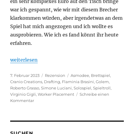
ein sehr komplexes Euro auf den Tisch bringe
war ich gespannt, wie wir mit diesem Brecher
klarkommen würden, aber irgendetwas an dem
Spiel hat mich angezogen und ich wollte es
ausprobieren. Wie ich es fand könnt ihr heute
erfahren.
„Golem – Ach das ist gar kein Potion Explosion?“
weiterlesen
Veröffentlicht
Kategorien
Schlagwörter
7. Februar 2023
Rezension
Asmodee
,
Brettspiel
,
am
Cranio Creations
,
Drafting
,
Flaminia Brasini
,
Golem
,
Roberto Grasso
,
Simone Luciani
,
Solospiel
,
Spieltroll
,
Virginio Gigli
,
Worker Placement
Schreibe einen
zu
Kommentar
Golem
–
Ach
das
ist
SUCHEN