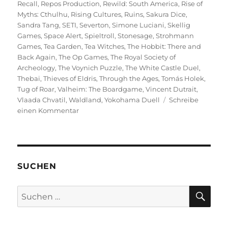
Recall
,
Repos Production
,
Rewild: South America
,
Rise of
Myths: Cthulhu
,
Rising Cultures
,
Ruins
,
Sakura Dice
,
Sandra Tang
,
SETI
,
Severton
,
Simone Luciani
,
Skellig
Games
,
Space Alert
,
Spieltroll
,
Stonesage
,
Strohmann
Games
,
Tea Garden
,
Tea Witches
,
The Hobbit: There and
Back Again
,
The Op Games
,
The Royal Society of
Archeology
,
The Voynich Puzzle
,
The White Castle Duel
,
Thebai
,
Thieves of Eldris
,
Through the Ages
,
Tomás Holek
,
Tug of Roar
,
Valheim: The Boardgame
,
Vincent Dutrait
,
Vlaada Chvatil
,
Waldland
,
Yokohama Duell
Schreibe
zu
einen Kommentar
Spiel
2025
–
Eine
Vorschau
SUCHEN
auf
die
SU
Suchen
Veröffentlichungen
nach: