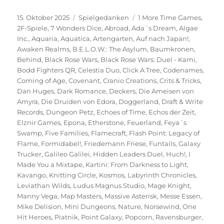
Veröffentlicht
Kategorien
Schlagwörter
15. Oktober 2025
Spielgedanken
1 More Time Games
,
am
2F-Spiele
,
7 Wonders Dice
,
Abroad
,
Ada´s Dream
,
Algae
Inc.
,
Aquaria
,
Aquatica
,
Artengarten
,
Auf nach Japan!
,
Awaken Realms
,
B.E.L.O.W.: The Asylum
,
Baumkronen
,
Behind
,
Black Rose Wars
,
Black Rose Wars: Duel - Kami
,
Bodd Fighters QR
,
Celestia Duo
,
Click A Tree
,
Codenames
,
Coming of Age
,
Covenant
,
Cranio Creations
,
Crits & Tricks
,
Dan Huges
,
Dark Romance
,
Deckers
,
Die Ameisen von
Amyra
,
Die Druiden von Edora
,
Doggerland
,
Draft & Write
Records
,
Dungeon Petz
,
Echoes of Time
,
Echos der Zeit
,
Elznir Games
,
Epona
,
Etherstone
,
Feuerland
,
Feya´s
Swamp
,
Five Families
,
Flamecraft
,
Flash Point: Legacy of
Flame
,
Formidabel!
,
Friedemann Friese
,
Funtails
,
Galaxy
Trucker
,
Galileo Galilei
,
Hidden Leaders Duel
,
Huch!
,
I
Made You a Mixtape
,
Kartini: From Darkness to Light
,
Kavango
,
Knitting Circle
,
Kosmos
,
Labyrinth Chronicles
,
Leviathan Wilds
,
Ludus Magnus Studio
,
Mage Knight
,
Manny Vega
,
Map Masters
,
Massive Asterisk
,
Messe Essen
,
Mike Delision
,
Mini Dungeons
,
Nature
,
Norsewind
,
One
Hit Heroes
,
Piatnik
,
Point Galaxy
,
Popcorn
,
Ravensburger
,