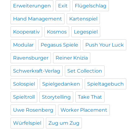
Erweiterungen
Exit
Flügelschlag
Hand Management
Kartenspiel
Kooperativ
Kosmos
Legespiel
Modular
Pegasus Spiele
Push Your Luck
Ravensburger
Reiner Knizia
Schwerkraft-Verlag
Set Collection
Solospiel
Spielgedanken
Spieltagebuch
Spieltroll
Storytelling
Take That
Uwe Rosenberg
Worker Placement
Würfelspiel
Zug um Zug