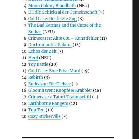
Moon Colony Bloodbath
(NEU)
DHdR: Schicksal der Gemeinschaft
(5)
Cold Case: Der letzte Zug
(8)
The Bad Karmas and the Curse of the
Zodiac
(NEU)
Crimecases: Akte 001 – Kunstfehler
(11)
Dorfromantik: Sakura
(14)
Echos der Zeit
(3)
Herd
(NEU)
Toy Battle
(20)
Cold Case: Eine Prise Mord
(19)
Rebirth
(3)
Endeavor: Die Tiefsee
(-)
Gloomhaven: Knöpfe & Krabbler
(18)
Crimecases: Tatort Traumschiff
(-)
Earthborne Rangers
(12)
Top Ten
(10)
Cozy Stickerville
(-)