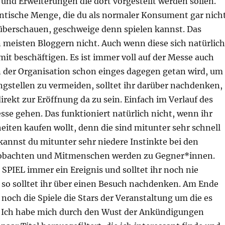
und Erweiterungen die dort vorgestellt werden sollen.
gantische Menge, die du als normaler Konsument gar nich
 überschauen, geschweige denn spielen kannst. Das
 meisten Bloggern nicht. Auch wenn diese sich natürlich
mit beschäftigen. Es ist immer voll auf der Messe auch
 der Organisation schon einges dagegen getan wird, um
gstellen zu vermeiden, solltet ihr darüber nachdenken,
direkt zur Eröffnung da zu sein. Einfach im Verlauf des
sse gehen. Das funktioniert natürlich nicht, wenn ihr
iten kaufen wollt, denn die sind mitunter sehr schnell
kannst du mitunter sehr niedere Instinkte bei den
bachten und Mitmenschen werden zu Gegner*innen.
 SPIEL immer ein Ereignis und solltet ihr noch nie
 so solltet ihr über einen Besuch nachdenken. Am Ende
noch die Spiele die Stars der Veranstaltung um die es
ht. Ich habe mich durch den Wust der Ankündigungen