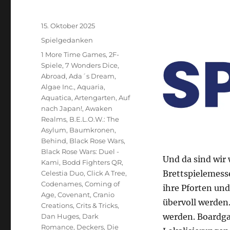
Veröffentlicht
15. Oktober 2025
am
Kategorien
Spielgedanken
Schlagwörter
1 More Time Games
,
2F-
Spiele
,
7 Wonders Dice
,
Abroad
,
Ada´s Dream
,
Algae Inc.
,
Aquaria
,
Aquatica
,
Artengarten
,
Auf
nach Japan!
,
Awaken
Realms
,
B.E.L.O.W.: The
Asylum
,
Baumkronen
,
Behind
,
Black Rose Wars
,
Black Rose Wars: Duel -
Und da sind wir 
Kami
,
Bodd Fighters QR
,
Brettspielemesse
Celestia Duo
,
Click A Tree
,
Codenames
,
Coming of
ihre Pforten und
Age
,
Covenant
,
Cranio
übervoll werden
Creations
,
Crits & Tricks
,
werden. Boardga
Dan Huges
,
Dark
Romance
,
Deckers
,
Die