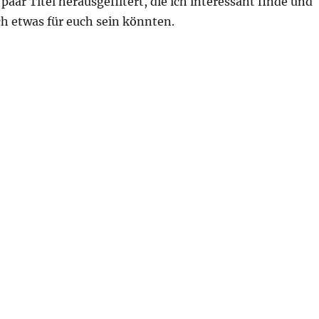
paar Titel herausgefiltert, die ich interessant finde und
uch etwas für euch sein könnten.
ine Vorschau auf die Veröffentlichungen“