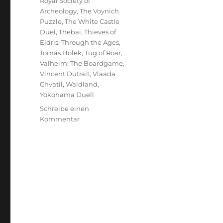
Royal Society of
Archeology
,
The Voynich
Puzzle
,
The White Castle
Duel
,
Thebai
,
Thieves of
Eldris
,
Through the Ages
,
Tomás Holek
,
Tug of Roar
,
Valheim: The Boardgame
,
Vincent Dutrait
,
Vlaada
Chvatil
,
Waldland
,
Yokohama Duell
Schreibe einen
zu
Kommentar
Spiel
2025
–
Eine
Vorschau
auf
die
Veröffentlichungen