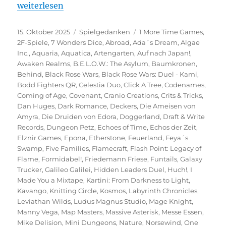
„Spiel 2025 – Eine Vorschau auf die Veröffentlichu
weiterlesen
Veröffentlicht
Kategorien
Schlagwörter
15. Oktober 2025
Spielgedanken
1 More Time Games
,
am
2F-Spiele
,
7 Wonders Dice
,
Abroad
,
Ada´s Dream
,
Algae
Inc.
,
Aquaria
,
Aquatica
,
Artengarten
,
Auf nach Japan!
,
Awaken Realms
,
B.E.L.O.W.: The Asylum
,
Baumkronen
,
Behind
,
Black Rose Wars
,
Black Rose Wars: Duel - Kami
,
Bodd Fighters QR
,
Celestia Duo
,
Click A Tree
,
Codenames
,
Coming of Age
,
Covenant
,
Cranio Creations
,
Crits & Tricks
,
Dan Huges
,
Dark Romance
,
Deckers
,
Die Ameisen von
Amyra
,
Die Druiden von Edora
,
Doggerland
,
Draft & Write
Records
,
Dungeon Petz
,
Echoes of Time
,
Echos der Zeit
,
Elznir Games
,
Epona
,
Etherstone
,
Feuerland
,
Feya´s
Swamp
,
Five Families
,
Flamecraft
,
Flash Point: Legacy of
Flame
,
Formidabel!
,
Friedemann Friese
,
Funtails
,
Galaxy
Trucker
,
Galileo Galilei
,
Hidden Leaders Duel
,
Huch!
,
I
Made You a Mixtape
,
Kartini: From Darkness to Light
,
Kavango
,
Knitting Circle
,
Kosmos
,
Labyrinth Chronicles
,
Leviathan Wilds
,
Ludus Magnus Studio
,
Mage Knight
,
Manny Vega
,
Map Masters
,
Massive Asterisk
,
Messe Essen
,
Mike Delision
,
Mini Dungeons
,
Nature
,
Norsewind
,
One