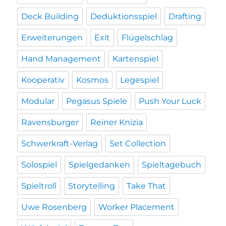
Deck Building
Deduktionsspiel
Drafting
Erweiterungen
Exit
Flügelschlag
Hand Management
Kartenspiel
Kooperativ
Kosmos
Legespiel
Modular
Pegasus Spiele
Push Your Luck
Ravensburger
Reiner Knizia
Schwerkraft-Verlag
Set Collection
Solospiel
Spielgedanken
Spieltagebuch
Spieltroll
Storytelling
Take That
Uwe Rosenberg
Worker Placement