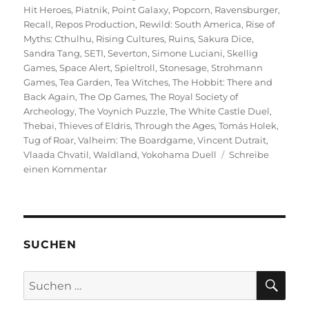
Hit Heroes
,
Piatnik
,
Point Galaxy
,
Popcorn
,
Ravensburger
,
Recall
,
Repos Production
,
Rewild: South America
,
Rise of
Myths: Cthulhu
,
Rising Cultures
,
Ruins
,
Sakura Dice
,
Sandra Tang
,
SETI
,
Severton
,
Simone Luciani
,
Skellig
Games
,
Space Alert
,
Spieltroll
,
Stonesage
,
Strohmann
Games
,
Tea Garden
,
Tea Witches
,
The Hobbit: There and
Back Again
,
The Op Games
,
The Royal Society of
Archeology
,
The Voynich Puzzle
,
The White Castle Duel
,
Thebai
,
Thieves of Eldris
,
Through the Ages
,
Tomás Holek
,
Tug of Roar
,
Valheim: The Boardgame
,
Vincent Dutrait
,
Vlaada Chvatil
,
Waldland
,
Yokohama Duell
Schreibe
zu
einen Kommentar
Spiel
2025
–
Eine
Vorschau
SUCHEN
auf
die
SU
Suchen
Veröffentlichungen
nach: