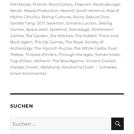
Hit Heroes
,
Piatnik
,
Point Galaxy
,
Popcorn
,
Ravensburger
,
Recall
,
Repos Production
,
Rewild: South America
,
Rise of
Myths: Cthulhu
,
Rising Cultures
,
Ruins
,
Sakura Dice
,
Sandra Tang
,
SETI
,
Severton
,
Simone Luciani
,
Skellig
Games
,
Space Alert
,
Spieltroll
,
Stonesage
,
Strohmann
Games
,
Tea Garden
,
Tea Witches
,
The Hobbit: There and
Back Again
,
The Op Games
,
The Royal Society of
Archeology
,
The Voynich Puzzle
,
The White Castle Duel
,
Thebai
,
Thieves of Eldris
,
Through the Ages
,
Tomás Holek
,
Tug of Roar
,
Valheim: The Boardgame
,
Vincent Dutrait
,
Vlaada Chvatil
,
Waldland
,
Yokohama Duell
Schreibe
zu
einen Kommentar
Spiel
2025
–
Eine
Vorschau
SUCHEN
auf
die
SU
Suchen
Veröffentlichungen
nach: