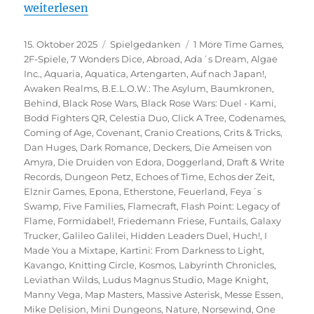
„Spiel 2025 – Eine Vorschau auf die Veröffentlichu
weiterlesen
Veröffentlicht
Kategorien
Schlagwörter
15. Oktober 2025
Spielgedanken
1 More Time Games
,
am
2F-Spiele
,
7 Wonders Dice
,
Abroad
,
Ada´s Dream
,
Algae
Inc.
,
Aquaria
,
Aquatica
,
Artengarten
,
Auf nach Japan!
,
Awaken Realms
,
B.E.L.O.W.: The Asylum
,
Baumkronen
,
Behind
,
Black Rose Wars
,
Black Rose Wars: Duel - Kami
,
Bodd Fighters QR
,
Celestia Duo
,
Click A Tree
,
Codenames
,
Coming of Age
,
Covenant
,
Cranio Creations
,
Crits & Tricks
,
Dan Huges
,
Dark Romance
,
Deckers
,
Die Ameisen von
Amyra
,
Die Druiden von Edora
,
Doggerland
,
Draft & Write
Records
,
Dungeon Petz
,
Echoes of Time
,
Echos der Zeit
,
Elznir Games
,
Epona
,
Etherstone
,
Feuerland
,
Feya´s
Swamp
,
Five Families
,
Flamecraft
,
Flash Point: Legacy of
Flame
,
Formidabel!
,
Friedemann Friese
,
Funtails
,
Galaxy
Trucker
,
Galileo Galilei
,
Hidden Leaders Duel
,
Huch!
,
I
Made You a Mixtape
,
Kartini: From Darkness to Light
,
Kavango
,
Knitting Circle
,
Kosmos
,
Labyrinth Chronicles
,
Leviathan Wilds
,
Ludus Magnus Studio
,
Mage Knight
,
Manny Vega
,
Map Masters
,
Massive Asterisk
,
Messe Essen
,
Mike Delision
,
Mini Dungeons
,
Nature
,
Norsewind
,
One