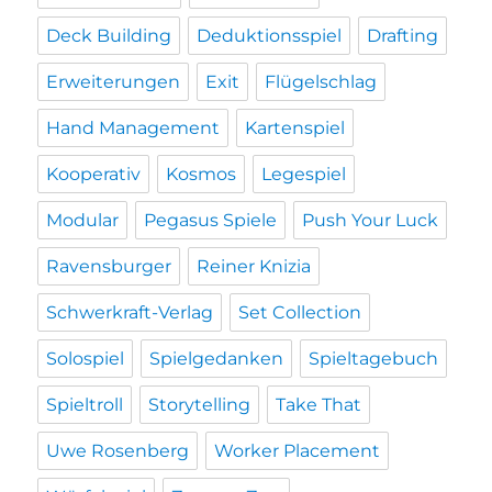
Deck Building
Deduktionsspiel
Drafting
Erweiterungen
Exit
Flügelschlag
Hand Management
Kartenspiel
Kooperativ
Kosmos
Legespiel
Modular
Pegasus Spiele
Push Your Luck
Ravensburger
Reiner Knizia
Schwerkraft-Verlag
Set Collection
Solospiel
Spielgedanken
Spieltagebuch
Spieltroll
Storytelling
Take That
Uwe Rosenberg
Worker Placement