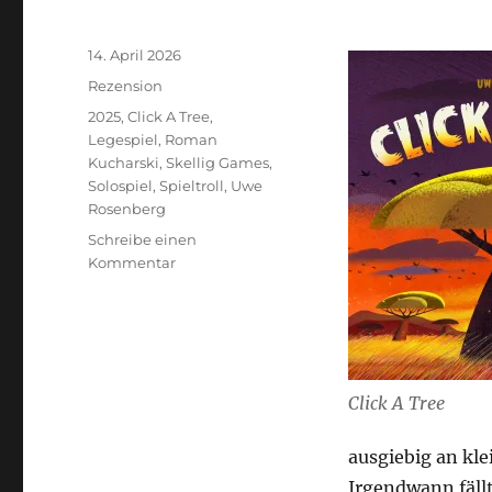
Veröffentlicht
14. April 2026
am
Kategorien
Rezension
Schlagwörter
2025
,
Click A Tree
,
Legespiel
,
Roman
Kucharski
,
Skellig Games
,
Solospiel
,
Spieltroll
,
Uwe
Rosenberg
Schreibe einen
zu
Kommentar
Click
A
Tree
–
Rosenbergsche
Landwirtschaft
Click A Tree
ausgiebig an kle
Irgendwann fäll