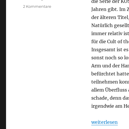
die Serie der KO
zu
2 Kommentare
Jahren gibt. Im
Was
der älteren Titel
spielst
du
Natürlich gesell
so?
immer relativ is
–
für die Cult of 
Februar
2026
Insgesamt ist es 
sonst noch so l
Arm und der Han
befürchtet hatte
teilnehmen konn
allem Überfluss
schade, denn das
irgendwie am Her
„Was spielst du
weiterlesen