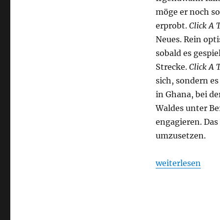
möge er noch so 
erprobt.
Click A 
Neues. Rein opti
sobald es gespiel
Strecke.
Click A 
sich, sondern es
in Ghana, bei de
Waldes unter Be
engagieren. Das
umzusetzen.
„Click A Tree –
weiterlesen