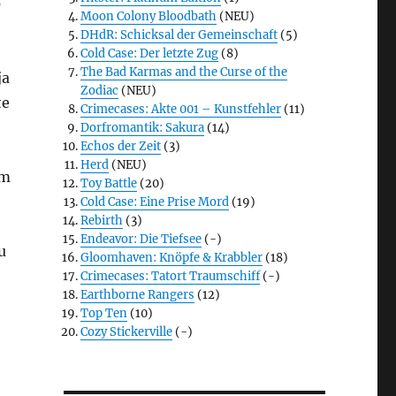
0
Moon Colony Bloodbath
(NEU)
DHdR: Schicksal der Gemeinschaft
(5)
Cold Case: Der letzte Zug
(8)
The Bad Karmas and the Curse of the
ja
Zodiac
(NEU)
te
Crimecases: Akte 001 – Kunstfehler
(11)
Dorfromantik: Sakura
(14)
Echos der Zeit
(3)
Herd
(NEU)
em
Toy Battle
(20)
Cold Case: Eine Prise Mord
(19)
Rebirth
(3)
Endeavor: Die Tiefsee
(-)
u
Gloomhaven: Knöpfe & Krabbler
(18)
Crimecases: Tatort Traumschiff
(-)
Earthborne Rangers
(12)
Top Ten
(10)
Cozy Stickerville
(-)