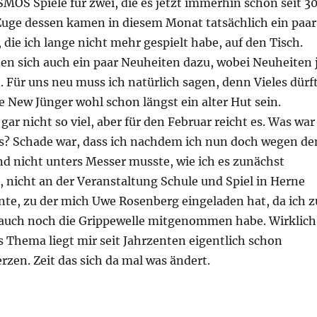
SMOS Spiele für zwei, die es jetzt immerhin schon seit 3
 Zuge dessen kamen in diesem Monat tatsächlich ein paar
, die ich lange nicht mehr gespielt habe, auf den Tisch.
ten sich auch ein paar Neuheiten dazu, wobei Neuheiten 
t. Für uns neu muss ich natürlich sagen, denn Vieles dürf
the New Jünger wohl schon längst ein alter Hut sein.
gar nicht so viel, aber für den Februar reicht es. Was war
os? Schade war, dass ich nachdem ich nun doch wegen d
d nicht unters Messer musste, wie ich es zunächst
, nicht an der Veranstaltung Schule und Spiel in Herne
te, zu der mich Uwe Rosenberg eingeladen hat, da ich z
 auch noch die Grippewelle mitgenommen habe. Wirklich
 Thema liegt mir seit Jahrzenten eigentlich schon
zen. Zeit das sich da mal was ändert.
 so? – Februar 2026“