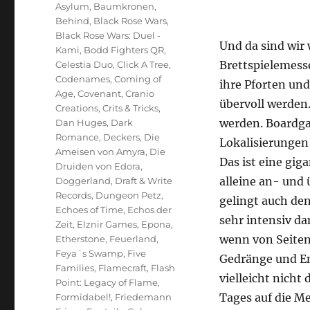
Asylum
,
Baumkronen
,
Behind
,
Black Rose Wars
,
Black Rose Wars: Duel -
Und da sind wir 
Kami
,
Bodd Fighters QR
,
Brettspielemesse
Celestia Duo
,
Click A Tree
,
Codenames
,
Coming of
ihre Pforten und
Age
,
Covenant
,
Cranio
übervoll werden
Creations
,
Crits & Tricks
,
werden. Boardga
Dan Huges
,
Dark
Romance
,
Deckers
,
Die
Lokalisierungen 
Ameisen von Amyra
,
Die
Das ist eine gi
Druiden von Edora
,
alleine an- und
Doggerland
,
Draft & Write
Records
,
Dungeon Petz
,
gelingt auch den
Echoes of Time
,
Echos der
sehr intensiv da
Zeit
,
Elznir Games
,
Epona
,
wenn von Seiten
Etherstone
,
Feuerland
,
Feya´s Swamp
,
Five
Gedränge und En
Families
,
Flamecraft
,
Flash
vielleicht nicht 
Point: Legacy of Flame
,
Tages auf die Me
Formidabel!
,
Friedemann