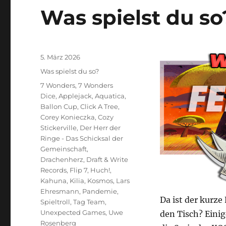
Was spielst du so
Veröffentlicht
5. März 2026
am
Kategorien
Was spielst du so?
Schlagwörter
7 Wonders
,
7 Wonders
Dice
,
Applejack
,
Aquatica
,
Ballon Cup
,
Click A Tree
,
Corey Konieczka
,
Cozy
Stickerville
,
Der Herr der
Ringe - Das Schicksal der
Gemeinschaft
,
Drachenherz
,
Draft & Write
Records
,
Flip 7
,
Huch!
,
Kahuna
,
Kilia
,
Kosmos
,
Lars
Ehresmann
,
Pandemie
,
Da ist der kurz
Spieltroll
,
Tag Team
,
Unexpected Games
,
Uwe
den Tisch? Eini
Rosenberg