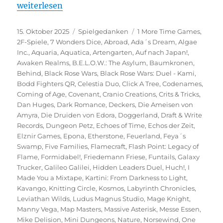
„Spiel 2025 – Eine Vorschau auf die Veröffentlichu
weiterlesen
Veröffentlicht
Kategorien
Schlagwörter
15. Oktober 2025
Spielgedanken
1 More Time Games
,
am
2F-Spiele
,
7 Wonders Dice
,
Abroad
,
Ada´s Dream
,
Algae
Inc.
,
Aquaria
,
Aquatica
,
Artengarten
,
Auf nach Japan!
,
Awaken Realms
,
B.E.L.O.W.: The Asylum
,
Baumkronen
,
Behind
,
Black Rose Wars
,
Black Rose Wars: Duel - Kami
,
Bodd Fighters QR
,
Celestia Duo
,
Click A Tree
,
Codenames
,
Coming of Age
,
Covenant
,
Cranio Creations
,
Crits & Tricks
,
Dan Huges
,
Dark Romance
,
Deckers
,
Die Ameisen von
Amyra
,
Die Druiden von Edora
,
Doggerland
,
Draft & Write
Records
,
Dungeon Petz
,
Echoes of Time
,
Echos der Zeit
,
Elznir Games
,
Epona
,
Etherstone
,
Feuerland
,
Feya´s
Swamp
,
Five Families
,
Flamecraft
,
Flash Point: Legacy of
Flame
,
Formidabel!
,
Friedemann Friese
,
Funtails
,
Galaxy
Trucker
,
Galileo Galilei
,
Hidden Leaders Duel
,
Huch!
,
I
Made You a Mixtape
,
Kartini: From Darkness to Light
,
Kavango
,
Knitting Circle
,
Kosmos
,
Labyrinth Chronicles
,
Leviathan Wilds
,
Ludus Magnus Studio
,
Mage Knight
,
Manny Vega
,
Map Masters
,
Massive Asterisk
,
Messe Essen
,
Mike Delision
,
Mini Dungeons
,
Nature
,
Norsewind
,
One