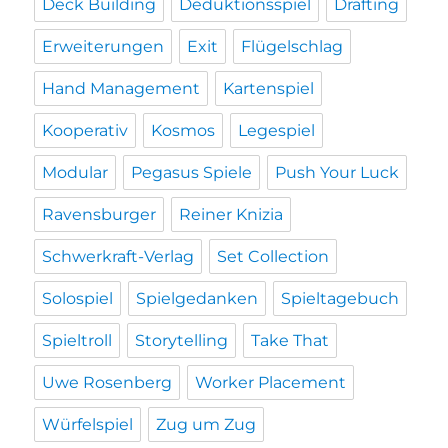
Deck Building
Deduktionsspiel
Drafting
Erweiterungen
Exit
Flügelschlag
Hand Management
Kartenspiel
Kooperativ
Kosmos
Legespiel
Modular
Pegasus Spiele
Push Your Luck
Ravensburger
Reiner Knizia
Schwerkraft-Verlag
Set Collection
Solospiel
Spielgedanken
Spieltagebuch
Spieltroll
Storytelling
Take That
Uwe Rosenberg
Worker Placement
Würfelspiel
Zug um Zug