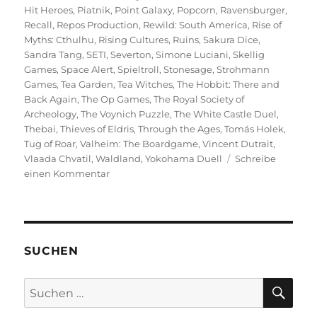
Hit Heroes
,
Piatnik
,
Point Galaxy
,
Popcorn
,
Ravensburger
,
Recall
,
Repos Production
,
Rewild: South America
,
Rise of
Myths: Cthulhu
,
Rising Cultures
,
Ruins
,
Sakura Dice
,
Sandra Tang
,
SETI
,
Severton
,
Simone Luciani
,
Skellig
Games
,
Space Alert
,
Spieltroll
,
Stonesage
,
Strohmann
Games
,
Tea Garden
,
Tea Witches
,
The Hobbit: There and
Back Again
,
The Op Games
,
The Royal Society of
Archeology
,
The Voynich Puzzle
,
The White Castle Duel
,
Thebai
,
Thieves of Eldris
,
Through the Ages
,
Tomás Holek
,
Tug of Roar
,
Valheim: The Boardgame
,
Vincent Dutrait
,
Vlaada Chvatil
,
Waldland
,
Yokohama Duell
Schreibe
zu
einen Kommentar
Spiel
2025
–
Eine
Vorschau
SUCHEN
auf
die
SU
Suchen
Veröffentlichungen
nach: