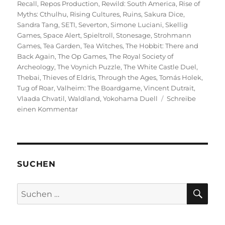
Recall
,
Repos Production
,
Rewild: South America
,
Rise of
Myths: Cthulhu
,
Rising Cultures
,
Ruins
,
Sakura Dice
,
Sandra Tang
,
SETI
,
Severton
,
Simone Luciani
,
Skellig
Games
,
Space Alert
,
Spieltroll
,
Stonesage
,
Strohmann
Games
,
Tea Garden
,
Tea Witches
,
The Hobbit: There and
Back Again
,
The Op Games
,
The Royal Society of
Archeology
,
The Voynich Puzzle
,
The White Castle Duel
,
Thebai
,
Thieves of Eldris
,
Through the Ages
,
Tomás Holek
,
Tug of Roar
,
Valheim: The Boardgame
,
Vincent Dutrait
,
Vlaada Chvatil
,
Waldland
,
Yokohama Duell
Schreibe
zu
einen Kommentar
Spiel
2025
–
Eine
Vorschau
SUCHEN
auf
die
SU
Suchen
Veröffentlichungen
nach: