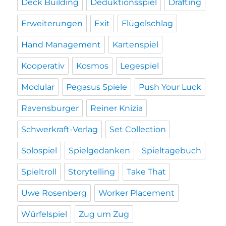
Deck Building
Deduktionsspiel
Drafting
Erweiterungen
Exit
Flügelschlag
Hand Management
Kartenspiel
Kooperativ
Kosmos
Legespiel
Modular
Pegasus Spiele
Push Your Luck
Ravensburger
Reiner Knizia
Schwerkraft-Verlag
Set Collection
Solospiel
Spielgedanken
Spieltagebuch
Spieltroll
Storytelling
Take That
Uwe Rosenberg
Worker Placement
Würfelspiel
Zug um Zug