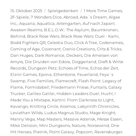
Veröffentlicht
Kategorien
Schlagwörter
15. Oktober 2025
Spielgedanken
1 More Time Games
,
am
2F-Spiele
,
7 Wonders Dice
,
Abroad
,
Ada´s Dream
,
Algae
Inc.
,
Aquaria
,
Aquatica
,
Artengarten
,
Auf nach Japan!
,
Awaken Realms
,
B.E.L.O.W.: The Asylum
,
Baumkronen
,
Behind
,
Black Rose Wars
,
Black Rose Wars: Duel - Kami
,
Bodd Fighters QR
,
Celestia Duo
,
Click A Tree
,
Codenames
,
Coming of Age
,
Covenant
,
Cranio Creations
,
Crits & Tricks
,
Dan Huges
,
Dark Romance
,
Deckers
,
Die Ameisen von
Amyra
,
Die Druiden von Edora
,
Doggerland
,
Draft & Write
Records
,
Dungeon Petz
,
Echoes of Time
,
Echos der Zeit
,
Elznir Games
,
Epona
,
Etherstone
,
Feuerland
,
Feya´s
Swamp
,
Five Families
,
Flamecraft
,
Flash Point: Legacy of
Flame
,
Formidabel!
,
Friedemann Friese
,
Funtails
,
Galaxy
Trucker
,
Galileo Galilei
,
Hidden Leaders Duel
,
Huch!
,
I
Made You a Mixtape
,
Kartini: From Darkness to Light
,
Kavango
,
Knitting Circle
,
Kosmos
,
Labyrinth Chronicles
,
Leviathan Wilds
,
Ludus Magnus Studio
,
Mage Knight
,
Manny Vega
,
Map Masters
,
Massive Asterisk
,
Messe Essen
,
Mike Delision
,
Mini Dungeons
,
Nature
,
Norsewind
,
One
Hit Heroes
,
Piatnik
,
Point Galaxy
,
Popcorn
,
Ravensburger
,