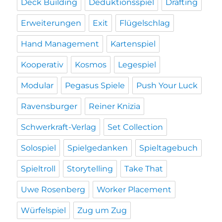
Deck Building
Deduktionsspiel
Drafting
Erweiterungen
Exit
Flügelschlag
Hand Management
Kartenspiel
Kooperativ
Kosmos
Legespiel
Modular
Pegasus Spiele
Push Your Luck
Ravensburger
Reiner Knizia
Schwerkraft-Verlag
Set Collection
Solospiel
Spielgedanken
Spieltagebuch
Spieltroll
Storytelling
Take That
Uwe Rosenberg
Worker Placement
Würfelspiel
Zug um Zug