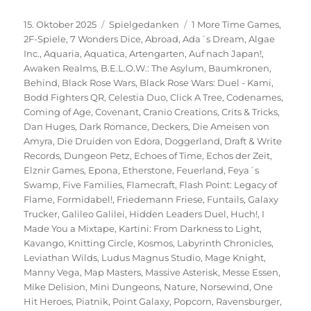
Veröffentlicht
Kategorien
Schlagwörter
15. Oktober 2025
Spielgedanken
1 More Time Games
,
am
2F-Spiele
,
7 Wonders Dice
,
Abroad
,
Ada´s Dream
,
Algae
Inc.
,
Aquaria
,
Aquatica
,
Artengarten
,
Auf nach Japan!
,
Awaken Realms
,
B.E.L.O.W.: The Asylum
,
Baumkronen
,
Behind
,
Black Rose Wars
,
Black Rose Wars: Duel - Kami
,
Bodd Fighters QR
,
Celestia Duo
,
Click A Tree
,
Codenames
,
Coming of Age
,
Covenant
,
Cranio Creations
,
Crits & Tricks
,
Dan Huges
,
Dark Romance
,
Deckers
,
Die Ameisen von
Amyra
,
Die Druiden von Edora
,
Doggerland
,
Draft & Write
Records
,
Dungeon Petz
,
Echoes of Time
,
Echos der Zeit
,
Elznir Games
,
Epona
,
Etherstone
,
Feuerland
,
Feya´s
Swamp
,
Five Families
,
Flamecraft
,
Flash Point: Legacy of
Flame
,
Formidabel!
,
Friedemann Friese
,
Funtails
,
Galaxy
Trucker
,
Galileo Galilei
,
Hidden Leaders Duel
,
Huch!
,
I
Made You a Mixtape
,
Kartini: From Darkness to Light
,
Kavango
,
Knitting Circle
,
Kosmos
,
Labyrinth Chronicles
,
Leviathan Wilds
,
Ludus Magnus Studio
,
Mage Knight
,
Manny Vega
,
Map Masters
,
Massive Asterisk
,
Messe Essen
,
Mike Delision
,
Mini Dungeons
,
Nature
,
Norsewind
,
One
Hit Heroes
,
Piatnik
,
Point Galaxy
,
Popcorn
,
Ravensburger
,