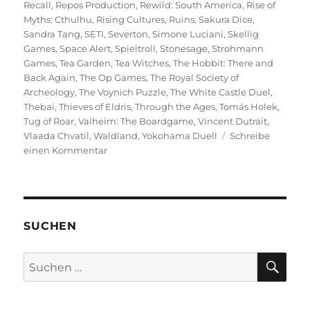
Recall
,
Repos Production
,
Rewild: South America
,
Rise of
Myths: Cthulhu
,
Rising Cultures
,
Ruins
,
Sakura Dice
,
Sandra Tang
,
SETI
,
Severton
,
Simone Luciani
,
Skellig
Games
,
Space Alert
,
Spieltroll
,
Stonesage
,
Strohmann
Games
,
Tea Garden
,
Tea Witches
,
The Hobbit: There and
Back Again
,
The Op Games
,
The Royal Society of
Archeology
,
The Voynich Puzzle
,
The White Castle Duel
,
Thebai
,
Thieves of Eldris
,
Through the Ages
,
Tomás Holek
,
Tug of Roar
,
Valheim: The Boardgame
,
Vincent Dutrait
,
Vlaada Chvatil
,
Waldland
,
Yokohama Duell
Schreibe
zu
einen Kommentar
Spiel
2025
–
Eine
Vorschau
SUCHEN
auf
die
SU
Suchen
Veröffentlichungen
nach: