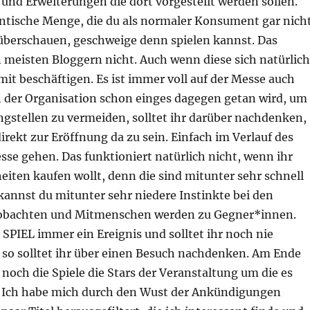
und Erweiterungen die dort vorgestellt werden sollen.
gantische Menge, die du als normaler Konsument gar nich
 überschauen, geschweige denn spielen kannst. Das
 meisten Bloggern nicht. Auch wenn diese sich natürlich
mit beschäftigen. Es ist immer voll auf der Messe auch
 der Organisation schon einges dagegen getan wird, um
gstellen zu vermeiden, solltet ihr darüber nachdenken,
direkt zur Eröffnung da zu sein. Einfach im Verlauf des
sse gehen. Das funktioniert natürlich nicht, wenn ihr
iten kaufen wollt, denn die sind mitunter sehr schnell
kannst du mitunter sehr niedere Instinkte bei den
bachten und Mitmenschen werden zu Gegner*innen.
 SPIEL immer ein Ereignis und solltet ihr noch nie
 so solltet ihr über einen Besuch nachdenken. Am Ende
noch die Spiele die Stars der Veranstaltung um die es
ht. Ich habe mich durch den Wust der Ankündigungen