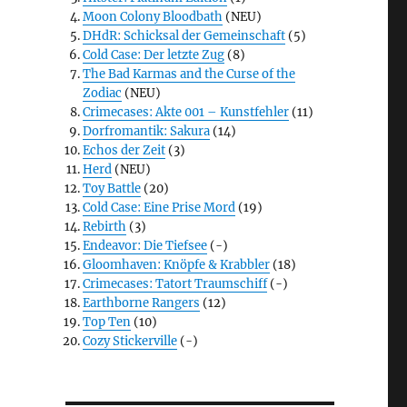
Moon Colony Bloodbath
(NEU)
DHdR: Schicksal der Gemeinschaft
(5)
Cold Case: Der letzte Zug
(8)
The Bad Karmas and the Curse of the
Zodiac
(NEU)
Crimecases: Akte 001 – Kunstfehler
(11)
Dorfromantik: Sakura
(14)
Echos der Zeit
(3)
Herd
(NEU)
Toy Battle
(20)
Cold Case: Eine Prise Mord
(19)
Rebirth
(3)
Endeavor: Die Tiefsee
(-)
Gloomhaven: Knöpfe & Krabbler
(18)
Crimecases: Tatort Traumschiff
(-)
Earthborne Rangers
(12)
Top Ten
(10)
Cozy Stickerville
(-)