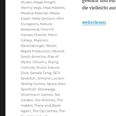
gewühlt und ein 
Studio
,
Mage Knight
,
die vielleicht a
Manny Vega
,
Map Masters
,
Massive Asterisk
,
Messe
Essen
,
Mike Delision
,
Mini
„Spiel 2025 – E
weiterlesen
Dungeons
,
Nature
,
Norsewind
,
One Hit
Heroes
,
Piatnik
,
Point
Galaxy
,
Popcorn
,
Ravensburger
,
Recall
,
Repos Production
,
Rewild:
South America
,
Rise of
Myths: Cthulhu
,
Rising
Cultures
,
Ruins
,
Sakura
Dice
,
Sandra Tang
,
SETI
,
Severton
,
Simone Luciani
,
Skellig Games
,
Space Alert
,
Spieltroll
,
Stonesage
,
Strohmann Games
,
Tea
Garden
,
Tea Witches
,
The
Hobbit: There and Back
Again
,
The Op Games
,
The