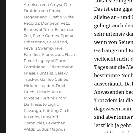
Lokalisierungen 
Ameisen von Amyra
,
Die
Das ist eine gi
Druiden von Edora
,
alleine an- und
Doggerland
,
Draft & Write
Records
,
Dungeon Petz
,
gelingt auch den
Echoes of Time
,
Echos der
sehr intensiv da
Zeit
,
Elznir Games
,
Epona
,
wenn von Seiten
Etherstone
,
Feuerland
,
Feya´s Swamp
,
Five
Gedränge und En
Families
,
Flamecraft
,
Flash
vielleicht nicht 
Point: Legacy of Flame
,
Tages auf die Me
Formidabel!
,
Friedemann
Friese
,
Funtails
,
Galaxy
bestimmte Neuhe
Trucker
,
Galileo Galilei
,
ausverkauft. Da 
Hidden Leaders Duel
,
Anwesenden beo
Huch!
,
I Made You a
Mixtape
,
Kartini: From
Trotzdem ist die
Darkness to Light
,
dagewesen sein,
Kavango
,
Knitting Circle
,
sind aber immer 
Kosmos
,
Labyrinth
Chronicles
,
Leviathan
letztlich ja ge
Wilds
,
Ludus Magnus