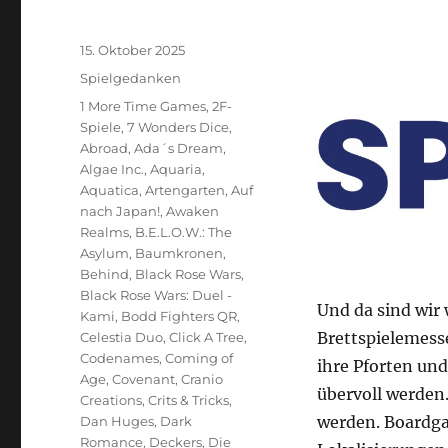
Veröffentlicht
15. Oktober 2025
am
Kategorien
Spielgedanken
Schlagwörter
1 More Time Games
,
2F-
Spiele
,
7 Wonders Dice
,
Abroad
,
Ada´s Dream
,
Algae Inc.
,
Aquaria
,
Aquatica
,
Artengarten
,
Auf
nach Japan!
,
Awaken
Realms
,
B.E.L.O.W.: The
Asylum
,
Baumkronen
,
Behind
,
Black Rose Wars
,
Black Rose Wars: Duel -
Und da sind wir 
Kami
,
Bodd Fighters QR
,
Brettspielemesse
Celestia Duo
,
Click A Tree
,
Codenames
,
Coming of
ihre Pforten und
Age
,
Covenant
,
Cranio
übervoll werden
Creations
,
Crits & Tricks
,
werden. Boardga
Dan Huges
,
Dark
Romance
,
Deckers
,
Die