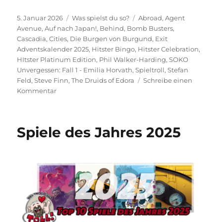
Veröffentlicht
Kategorien
Schlagwörter
5. Januar 2026
Was spielst du so?
Abroad
,
Agent
am
Avenue
,
Auf nach Japan!
,
Behind
,
Bomb Busters
,
Cascadia
,
Cities
,
Die Burgen von Burgund
,
Exit
Adventskalender 2025
,
Hitster Bingo
,
Hitster Celebration
,
HItster Platinum Edition
,
Phil Walker-Harding
,
SOKO
Unvergessen: Fall 1 - Emilia Horvath
,
Spieltroll
,
Stefan
Feld
,
Steve Finn
,
The Druids of Edora
Schreibe einen
zu
Kommentar
Was
spielst
du
Spiele des Jahres 2025
so?
–
Dezember
2025