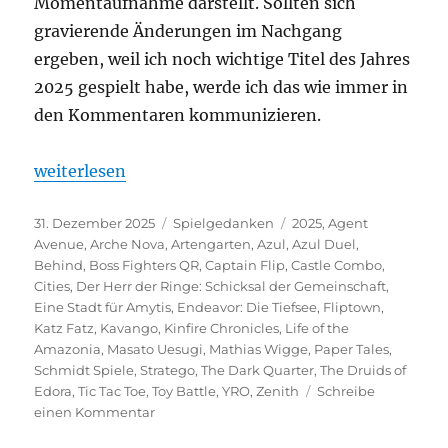
Momentaufnahme darstellt. Sollten sich
gravierende Änderungen im Nachgang
ergeben, weil ich noch wichtige Titel des Jahres
2025 gespielt habe, werde ich das wie immer in
den Kommentaren kommunizieren.
„Spiele des Jahres 2025“
weiterlesen
Veröffentlicht
Kategorien
Schlagwörter
31. Dezember 2025
Spielgedanken
2025
,
Agent
am
Avenue
,
Arche Nova
,
Artengarten
,
Azul
,
Azul Duel
,
Behind
,
Boss Fighters QR
,
Captain Flip
,
Castle Combo
,
Cities
,
Der Herr der Ringe: Schicksal der Gemeinschaft
,
Eine Stadt für Amytis
,
Endeavor: Die Tiefsee
,
Fliptown
,
Katz Fatz
,
Kavango
,
Kinfire Chronicles
,
Life of the
Amazonia
,
Masato Uesugi
,
Mathias Wigge
,
Paper Tales
,
Schmidt Spiele
,
Stratego
,
The Dark Quarter
,
The Druids of
Edora
,
Tic Tac Toe
,
Toy Battle
,
YRO
,
Zenith
Schreibe
zu
einen Kommentar
Spiele