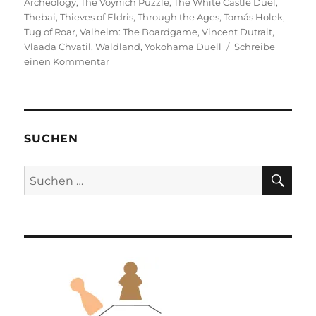
Archeology
,
The Voynich Puzzle
,
The White Castle Duel
,
Thebai
,
Thieves of Eldris
,
Through the Ages
,
Tomás Holek
,
Tug of Roar
,
Valheim: The Boardgame
,
Vincent Dutrait
,
Vlaada Chvatil
,
Waldland
,
Yokohama Duell
Schreibe
zu
einen Kommentar
Spiel
2025
–
Eine
Vorschau
SUCHEN
auf
die
SU
Suchen
Veröffentlichungen
nach: