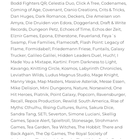
Bodd Fighters QR
,
Celestia Duo
,
Click A Tree
,
Codenames
,
Coming of Age
,
Covenant
,
Cranio Creations
,
Crits & Tricks
,
Dan Huges
,
Dark Romance
,
Deckers
,
Die Ameisen von
Amyra
,
Die Druiden von Edora
,
Doggerland
,
Draft & Write
Records
,
Dungeon Petz
,
Echoes of Time
,
Echos der Zeit
,
Elznir Games
,
Epona
,
Etherstone
,
Feuerland
,
Feya´s
Swamp
,
Five Families
,
Flamecraft
,
Flash Point: Legacy of
Flame
,
Formidabel!
,
Friedemann Friese
,
Funtails
,
Galaxy
Trucker
,
Galileo Galilei
,
Hidden Leaders Duel
,
Huch!
,
I
Made You a Mixtape
,
Kartini: From Darkness to Light
,
Kavango
,
Knitting Circle
,
Kosmos
,
Labyrinth Chronicles
,
Leviathan Wilds
,
Ludus Magnus Studio
,
Mage Knight
,
Manny Vega
,
Map Masters
,
Massive Asterisk
,
Messe Essen
,
Mike Delision
,
Mini Dungeons
,
Nature
,
Norsewind
,
One
Hit Heroes
,
Piatnik
,
Point Galaxy
,
Popcorn
,
Ravensburger
,
Recall
,
Repos Production
,
Rewild: South America
,
Rise of
Myths: Cthulhu
,
Rising Cultures
,
Ruins
,
Sakura Dice
,
Sandra Tang
,
SETI
,
Severton
,
Simone Luciani
,
Skellig
Games
,
Space Alert
,
Spieltroll
,
Stonesage
,
Strohmann
Games
,
Tea Garden
,
Tea Witches
,
The Hobbit: There and
Back Again
,
The Op Games
,
The Royal Society of