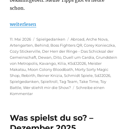
schon.
„Ein Blick in die Glaskugel“
weiterlesen
Veröffentlicht
Kategorien
Schlagwörter
11. Mai 2026
Spielgedanken
Abroad
,
Arche Nova
,
am
Artengarten
,
Behind
,
Boss Fighters QR
,
Corey Konieczka
,
Cozy Stickerville
,
Der Herr der Ringe - Das Schicksal der
Gemeinschaft
,
Dewan
,
Dito
,
Duell um Cardia
,
Grundstein
von Metropolis
,
Kavango
,
Kilia
,
KSdJ2026
,
Meister
Makatsu
,
Moon Colony Bloodbath
,
Morty Sorty Magic
Shop
,
Rebirth
,
Reiner Knizia
,
Schmidt Spiele
,
SdJ2026
,
Spielgedanken
,
Spieltroll
,
Tag Team
,
Take Time
,
Toy
Battle
,
Wer stiehlt mir die Show?
Schreibe einen
zu
Kommentar
Ein
Blick
in
Was spielst du so? –
die
Glaskugel
Dezember 2025