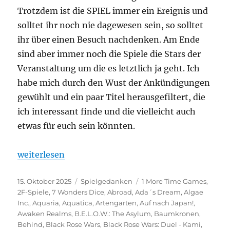
Trotzdem ist die SPIEL immer ein Ereignis und
solltet ihr noch nie dagewesen sein, so solltet
ihr über einen Besuch nachdenken. Am Ende
sind aber immer noch die Spiele die Stars der
Veranstaltung um die es letztlich ja geht. Ich
habe mich durch den Wust der Ankündigungen
gewühlt und ein paar Titel herausgefiltert, die
ich interessant finde und die vielleicht auch
etwas für euch sein könnten.
„Spiel 2025 – Eine Vorschau auf die Veröffentlichu
weiterlesen
Veröffentlicht
Kategorien
Schlagwörter
15. Oktober 2025
Spielgedanken
1 More Time Games
,
am
2F-Spiele
,
7 Wonders Dice
,
Abroad
,
Ada´s Dream
,
Algae
Inc.
,
Aquaria
,
Aquatica
,
Artengarten
,
Auf nach Japan!
,
Awaken Realms
,
B.E.L.O.W.: The Asylum
,
Baumkronen
,
Behind
,
Black Rose Wars
,
Black Rose Wars: Duel - Kami
,