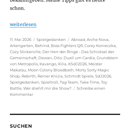
schon.
„Ein Blick in die Glaskugel“
weiterlesen
Veröffentlicht
Kategorien
Schlagwörter
11. Mai 2026
Spielgedanken
Abroad
,
Arche Nova
,
am
Artengarten
,
Behind
,
Boss Fighters QR
,
Corey Konieczka
,
Cozy Stickerville
,
Der Herr der Ringe - Das Schicksal der
Gemeinschaft
,
Dewan
,
Dito
,
Duell um Cardia
,
Grundstein
von Metropolis
,
Kavango
,
Kilia
,
KSdJ2026
,
Meister
Makatsu
,
Moon Colony Bloodbath
,
Morty Sorty Magic
Shop
,
Rebirth
,
Reiner Knizia
,
Schmidt Spiele
,
SdJ2026
,
Spielgedanken
,
Spieltroll
,
Tag Team
,
Take Time
,
Toy
Battle
,
Wer stiehlt mir die Show?
Schreibe einen
zu
Kommentar
Ein
Blick
in
die
Glaskugel
SUCHEN