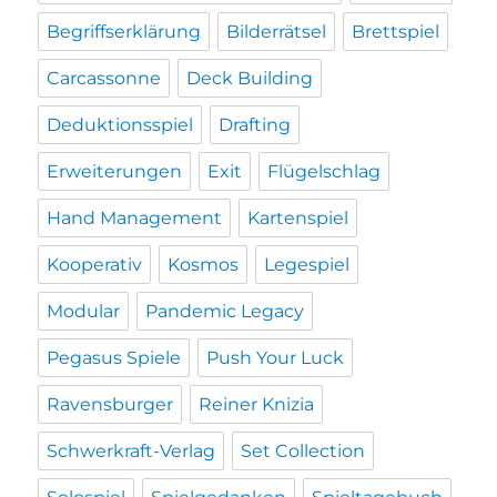
Begriffserklärung
Bilderrätsel
Brettspiel
Carcassonne
Deck Building
Deduktionsspiel
Drafting
Erweiterungen
Exit
Flügelschlag
Hand Management
Kartenspiel
Kooperativ
Kosmos
Legespiel
Modular
Pandemic Legacy
Pegasus Spiele
Push Your Luck
Ravensburger
Reiner Knizia
Schwerkraft-Verlag
Set Collection