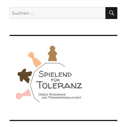
SU
Suchen
nach: