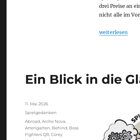
drei Preise an 
nicht alle im Vo
„Spiel des Jahre
weiterlesen
Ein Blick in die G
Veröffentlicht
11. Mai 2026
am
Kategorien
Spielgedanken
Schlagwörter
Abroad
,
Arche Nova
,
Artengarten
,
Behind
,
Boss
Fighters QR
,
Corey