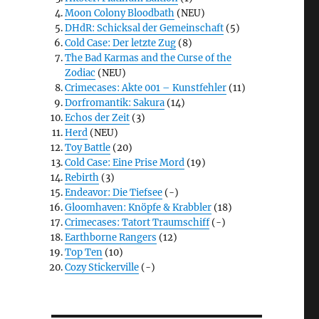
Moon Colony Bloodbath
(NEU)
DHdR: Schicksal der Gemeinschaft
(5)
Cold Case: Der letzte Zug
(8)
The Bad Karmas and the Curse of the
Zodiac
(NEU)
Crimecases: Akte 001 – Kunstfehler
(11)
Dorfromantik: Sakura
(14)
Echos der Zeit
(3)
Herd
(NEU)
Toy Battle
(20)
Cold Case: Eine Prise Mord
(19)
Rebirth
(3)
Endeavor: Die Tiefsee
(-)
Gloomhaven: Knöpfe & Krabbler
(18)
Crimecases: Tatort Traumschiff
(-)
Earthborne Rangers
(12)
Top Ten
(10)
Cozy Stickerville
(-)