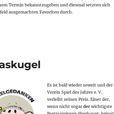
einem Termin bekanntzugeben und diesmal setzten sich
rfeld ausgemachten Favoriten durch.
s 2026“
laskugel
Es ist bald wieder soweit und der
Verein Spiel des Jahres e. V.
verleiht seinen Preis. Einer der,
wenn nicht sogar
der
wichtigste
Brettspielpreis überhaupt, bringt