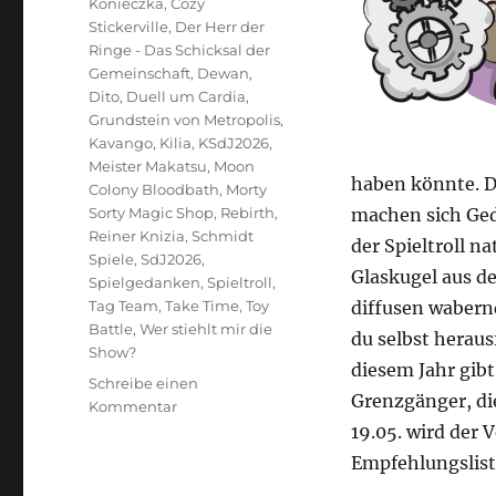
Konieczka
,
Cozy
Stickerville
,
Der Herr der
Ringe - Das Schicksal der
Gemeinschaft
,
Dewan
,
Dito
,
Duell um Cardia
,
Grundstein von Metropolis
,
Kavango
,
Kilia
,
KSdJ2026
,
Meister Makatsu
,
Moon
haben könnte. D
Colony Bloodbath
,
Morty
Sorty Magic Shop
,
Rebirth
,
machen sich Ged
Reiner Knizia
,
Schmidt
der Spieltroll na
Spiele
,
SdJ2026
,
Glaskugel aus de
Spielgedanken
,
Spieltroll
,
Tag Team
,
Take Time
,
Toy
diffusen wabernd
Battle
,
Wer stiehlt mir die
du selbst heraus
Show?
diesem Jahr gibt
Schreibe einen
Grenzgänger, di
zu
Kommentar
Ein
19.05. wird der 
Blick
Empfehlungslist
in