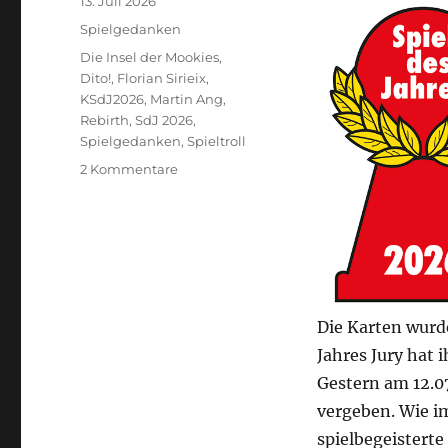
Veröffentlicht
13. Juli 2026
am
Kategorien
Spielgedanken
Schlagwörter
Die Insel der Mookies
,
Dito!
,
Florian Sirieix
,
KSdJ2026
,
Martin Ang
,
Rebirth
,
SdJ 2026
,
Spielgedanken
,
Spieltroll
zu
2 Kommentare
Spiel
des
Jahres
2026
Die Karten wurd
Jahres Jury hat 
Gestern am 12.07
vergeben. Wie i
spielbegeisterte