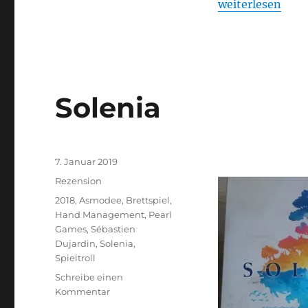
„Potion Explosi
weiterlesen
Solenia
Veröffentlicht
7. Januar 2019
am
Kategorien
Rezension
Schlagwörter
2018
,
Asmodee
,
Brettspiel
,
Hand Management
,
Pearl
Games
,
Sébastien
Dujardin
,
Solenia
,
Spieltroll
Schreibe einen
zu
Kommentar
Solenia