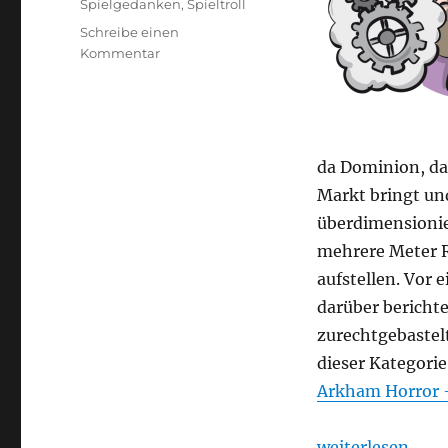
Spielgedanken
,
Spieltroll
Schreibe einen
zu
Kommentar
Arkham
Horror
Bastelstunde
da Dominion, da
Markt bringt und
überdimensionie
mehrere Meter R
aufstellen. Vor 
darüber berichte
zurechtgebastelt
dieser Kategorie
Arkham Horror –
„Arkham Horror
weiterlesen