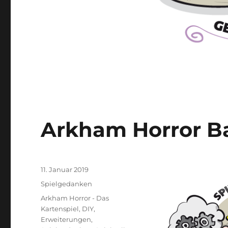
Arkham Horror B
Veröffentlicht
11. Januar 2019
am
Kategorien
Spielgedanken
Schlagwörter
Arkham Horror - Das
Kartenspiel
,
DIY
,
Erweiterungen
,