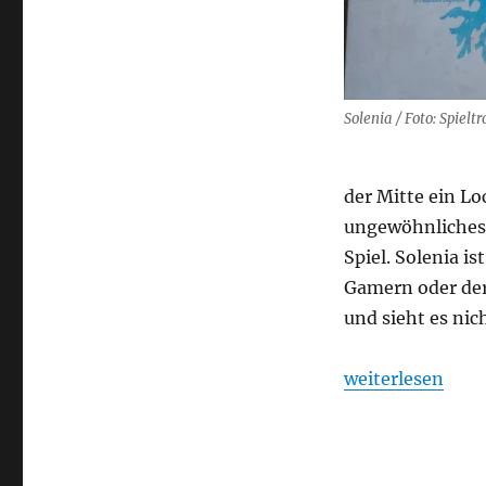
Solenia / Foto: Spieltro
der Mitte ein L
ungewöhnliches 
Spiel. Solenia i
Gamern oder der
und sieht es nich
„Solenia“
weiterlesen