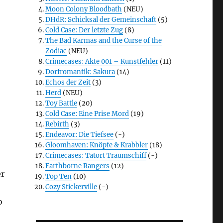
Moon Colony Bloodbath
(NEU)
DHdR: Schicksal der Gemeinschaft
(5)
Cold Case: Der letzte Zug
(8)
The Bad Karmas and the Curse of the
Zodiac
(NEU)
Crimecases: Akte 001 – Kunstfehler
(11)
Dorfromantik: Sakura
(14)
Echos der Zeit
(3)
Herd
(NEU)
Toy Battle
(20)
Cold Case: Eine Prise Mord
(19)
Rebirth
(3)
Endeavor: Die Tiefsee
(-)
Gloomhaven: Knöpfe & Krabbler
(18)
Crimecases: Tatort Traumschiff
(-)
Earthborne Rangers
(12)
er
Top Ten
(10)
Cozy Stickerville
(-)
o