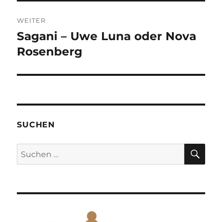
WEITER
Sagani – Uwe Luna oder Nova
Nächster
Beitrag:
Rosenberg
SUCHEN
SU
Suchen
nach: