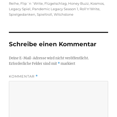
Reihe
,
Flip´n´Write
,
Flügelschlag
,
Honey Buzz
,
Kosmos
,
Legacy Spiel
,
Pandemic Legacy Season 1
,
Roll'n'Write
,
Spielgedanken
,
Spieltroll
,
Witchstone
Schreibe einen Kommentar
Deine E-Mail-Adresse wird nicht veröffentlicht.
Erforderliche Felder sind mit
*
markiert
KOMMENTAR
*