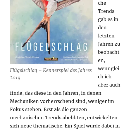
che
Trends
gab es in
den
letzten
Jahren zu
beobacht
en,
wennglei
Flügelschlag – Kennerspiel des Jahres
ch ich
2019
aber auch
finde, das diese in den Jahren, in denen
Mechaniken vorherrschend sind, weniger im
Fokus stehen. Erst als die ganzen
mechanischen Trends abebbten, entwickelten
sich neue thematische. Ein Spiel wurde dabei in