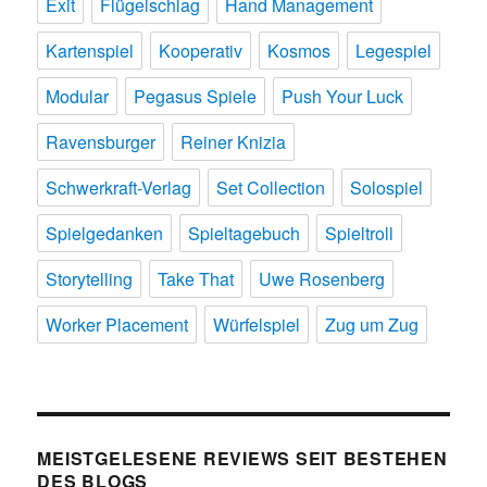
Exit
Flügelschlag
Hand Management
Kartenspiel
Kooperativ
Kosmos
Legespiel
Modular
Pegasus Spiele
Push Your Luck
Ravensburger
Reiner Knizia
Schwerkraft-Verlag
Set Collection
Solospiel
Spielgedanken
Spieltagebuch
Spieltroll
Storytelling
Take That
Uwe Rosenberg
Worker Placement
Würfelspiel
Zug um Zug
MEISTGELESENE REVIEWS SEIT BESTEHEN
DES BLOGS