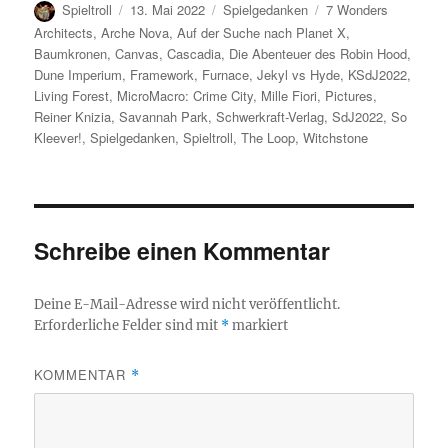
Autor
Veröffentlicht
Kategorien
Schlagwörter
Spieltroll
13. Mai 2022
Spielgedanken
7 Wonders
am
Architects
,
Arche Nova
,
Auf der Suche nach Planet X
,
Baumkronen
,
Canvas
,
Cascadia
,
Die Abenteuer des Robin Hood
,
Dune Imperium
,
Framework
,
Furnace
,
Jekyl vs Hyde
,
KSdJ2022
,
Living Forest
,
MicroMacro: Crime City
,
Mille Fiori
,
Pictures
,
Reiner Knizia
,
Savannah Park
,
Schwerkraft-Verlag
,
SdJ2022
,
So
Kleever!
,
Spielgedanken
,
Spieltroll
,
The Loop
,
Witchstone
Schreibe einen Kommentar
Deine E-Mail-Adresse wird nicht veröffentlicht.
Erforderliche Felder sind mit
*
markiert
KOMMENTAR
*