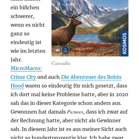
ein bißchen
schwerer,
wenn es nicht
ganz so
eindeutig ist
wie im letzten
Jahr.
Cascadia
MicroMacro:
Crime City
und auch
Die Abenteuer des Robin
Hood
waren so eindeutig für mich gesetzt, dass
ich dort mal keine Probleme hatte, aber in 2020
sah das in dieser Kategorie schon anders aus.
Pictures
Gewonnen hat damals
, dass ich zwar auf
der Rechnung hatte, aber nicht als Gewinner
sah. In diesem Jahr ist es aus meiner Sicht auch
nicht so hundertprozentig klar. Ich habe zwar