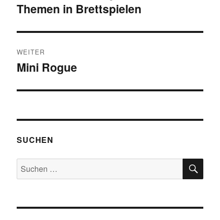
Themen in Brettspielen
Beitrag:
WEITER
Mini Rogue
Nächster
Beitrag:
SUCHEN
SU
Suchen
nach: