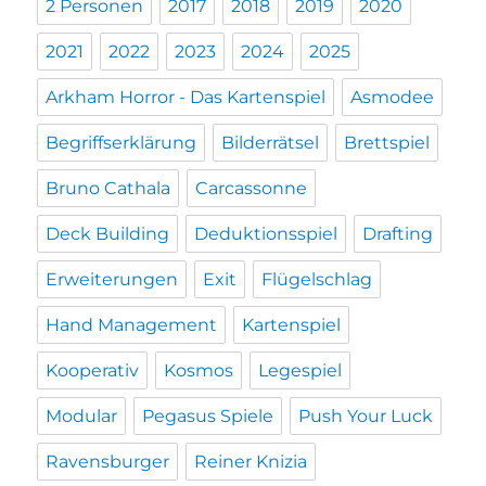
2 Personen
2017
2018
2019
2020
2021
2022
2023
2024
2025
Arkham Horror - Das Kartenspiel
Asmodee
Begriffserklärung
Bilderrätsel
Brettspiel
Bruno Cathala
Carcassonne
Deck Building
Deduktionsspiel
Drafting
Erweiterungen
Exit
Flügelschlag
Hand Management
Kartenspiel
Kooperativ
Kosmos
Legespiel
Modular
Pegasus Spiele
Push Your Luck
Ravensburger
Reiner Knizia