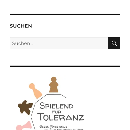
SUCHEN
SU
Suchen
nach: